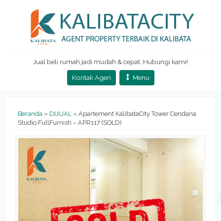
Jual beli rumah jadi mudah & cepat. Hubungi kami!
Kontak Agen
Menu
Beranda
»
DIJUAL
»
Apartement KalibataCity Tower Cendana
Studio FullFurnish – APR117 (SOLD)