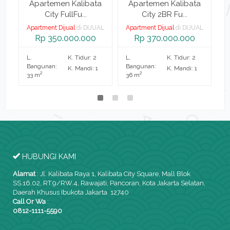
a
Apartemen Kalibata
Apartemen Kalibata
City FullFu...
City 2BR Fu...
AL
Apartment Dijual
di DIJUAL
Apartment Dijual
di DIJUAL
A
Rp 350.000.000
Rp 370.000.000
L.
K. Tidur: 2
L.
K. Tidur: 2
L.
Bangunan:
Bangunan:
B
K. Mandi: 1
K. Mandi: 1
2
2
33 m
36 m
2
HUBUNGI KAMI
Alamat
:
Jl. Kalibata Raya 1, Kalibata City Square, Mall Blok
SS.16.02, RT.9/RW.4, Rawajati, Pancoran, Kota Jakarta Selatan,
Daerah Khusus Ibukota Jakarta 12740
Call Or Wa
:
0812-1111-5590