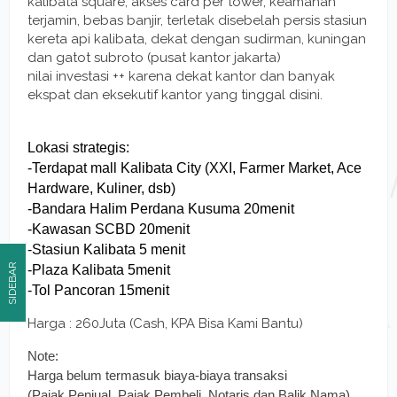
kalibata square, akses card per tower, keamanan
terjamin, bebas banjir, terletak disebelah persis stasiun
kereta api kalibata, dekat dengan sudirman, kuningan
dan gatot subroto (pusat kantor jakarta)
nilai investasi ++ karena dekat kantor dan banyak
ekspat dan eksekutif kantor yang tinggal disini.
Lokasi strategis:
-Terdapat mall Kalibata City (XXI, Farmer Market, Ace
Hardware, Kuliner, dsb)
-Bandara Halim Perdana Kusuma 20menit
-Kawasan SCBD 20menit
-Stasiun Kalibata 5 menit
SIDEBAR
-Plaza Kalibata 5menit
-Tol Pancoran 15menit
Harga : 260Juta (Cash, KPA Bisa Kami Bantu)
Note:
Harga belum termasuk biaya-biaya transaksi
(Pajak Penjual, Pajak Pembeli, Notaris dan Balik Nama)