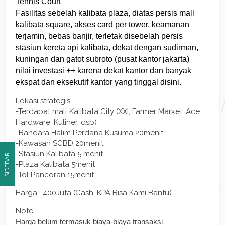
Tennis Court
Fasilitas sebelah kalibata plaza, diatas persis mall
kalibata square, akses card per tower, keamanan
terjamin, bebas banjir, terletak disebelah persis
stasiun kereta api kalibata, dekat dengan sudirman,
kuningan dan gatot subroto (pusat kantor jakarta)
nilai investasi ++ karena dekat kantor dan banyak
ekspat dan eksekutif kantor yang tinggal disini.
Lokasi strategis:
-Terdapat mall Kalibata City (XXI, Farmer Market, Ace
Hardware, Kuliner, dsb)
-Bandara Halim Perdana Kusuma 20menit
-Kawasan SCBD 20menit
-Stasiun Kalibata 5 menit
SIDEBAR
-Plaza Kalibata 5menit
-Tol Pancoran 15menit
Harga : 400Juta (Cash, KPA Bisa Kami Bantu)
Note :
Harga belum termasuk biaya-biaya transaksi