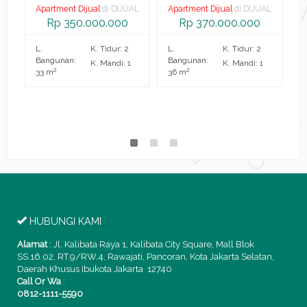
Apartment Dijual
di DIJUAL
Apartment Dijual
di DIJUAL
A
a
Rp 350.000.000
Rp 370.000.000
L.
K. Tidur: 2
L.
K. Tidur: 2
L.
AL
Bangunan:
Bangunan:
B
K. Mandi: 1
K. Mandi: 1
2
2
33 m
36 m
2
HUBUNGI KAMI
Alamat
:
Jl. Kalibata Raya 1, Kalibata City Square, Mall Blok
SS.16.02, RT.9/RW.4, Rawajati, Pancoran, Kota Jakarta Selatan,
Daerah Khusus Ibukota Jakarta 12740
Call Or Wa
:
0812-1111-5590