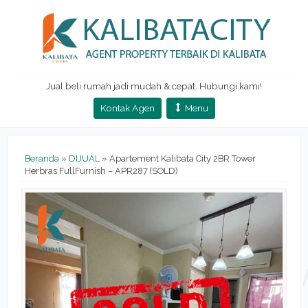
Jual beli rumah jadi mudah & cepat. Hubungi kami!
Kontak Agen
Menu
Beranda
»
DIJUAL
»
Apartement Kalibata City 2BR Tower
Herbras FullFurnish – APR287 (SOLD)