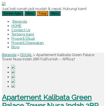
Jual beli rumah jadi mudah & cepat. Hubungi kami!
Kontak Agen
Menu
Tutup
Menu
Beranda
HOME
Contact Us
Tentang Kami
Properti Dijual
Properti Disewakan
Blog
Beranda
»
DIJUAL
»
Apartement Kalibata Green Palace
Tower Nusa Indah 2BR FullFurnish – APR247
Apartement Kalibata Green
Palace Tower Nusa Indah 2BR