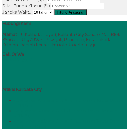
Uang Muka / DP (Rp)
Suku Bunga /tahun (%)
Jangka Waktu
Hitung Angsuran
Hubungi Kami
Alamat
:
Jl. Kalibata Raya 1, Kalibata City Square, Mall Blok
SS.16.02, RT.9/RW.4, Rawajati, Pancoran, Kota Jakarta
Selatan, Daerah Khusus Ibukota Jakarta 12740
Call Or Wa
:
0812-1111-5590
Artikel Kalibata City
Apartemen Kalibata City 2BR FullFurnish Tower Damar
– APR470
Apartemen Kalibata City FullFurnish Tower Jasmine –
APR469
Apartemen Kalibata City 2BR FullFurnish Tower Damar
Hook – APR468