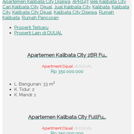
Apartemen Kalibata City Disewa
,
APR247
,
Beli Kalibata City
,
Cari Kalibata City
,
Dijual
,
Jual Kalibata City
,
Kalibata
,
Kalibata
City
,
Kalibata City Dijual
,
Kalibata City Disewa
,
Rumah
Kalibata
,
Rumah Pancoran
Properti Terbaru
Properti Lain di DIJUAL
Apartemen Kalibata City 2BR Fu...
Apartment Dijual
di DIJUAL
Rp 350.000.000
2
L. Bangunan: 33 m
K. Tidur: 2
K. Mandi: 1
Apartemen Kalibata City FullFu...
Apartment Dijual
di DIJUAL
Rp 350.000.000