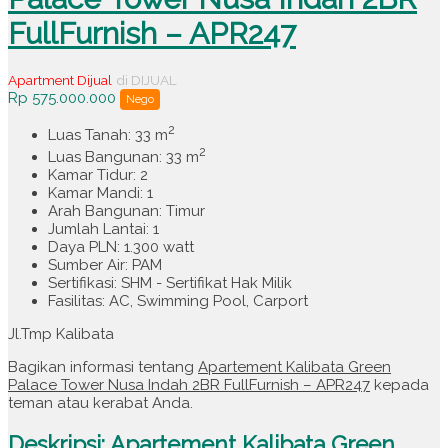
FullFurnish – APR247
Apartment Dijual
di DIJUAL
Rp 575.000.000
Nego
2
Luas Tanah: 33 m
2
Luas Bangunan: 33 m
Kamar Tidur: 2
Kamar Mandi: 1
Arah Bangunan: Timur
Jumlah Lantai: 1
Daya PLN: 1.300 watt
Sumber Air: PAM
Sertifikasi: SHM - Sertifikat Hak Milik
Fasilitas: AC, Swimming Pool, Carport
Jl.Tmp Kalibata
Bagikan informasi tentang
Apartement Kalibata Green
Palace Tower Nusa Indah 2BR FullFurnish – APR247
kepada
teman atau kerabat Anda.
Deskripsi: Apartement Kalibata Green