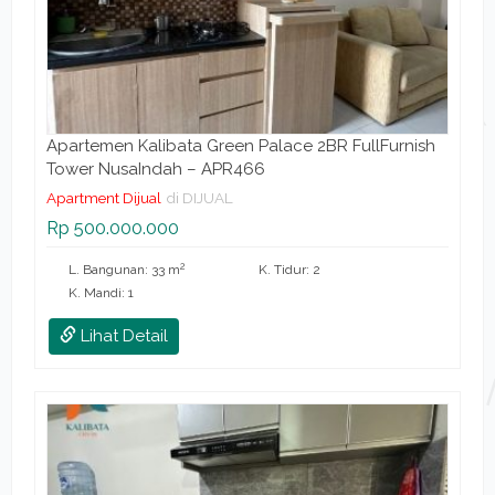
Apartemen Kalibata Green Palace 2BR FullFurnish
Tower NusaIndah – APR466
Apartment Dijual
di DIJUAL
Rp 500.000.000
2
L. Bangunan: 33 m
K. Tidur: 2
K. Mandi: 1
Lihat Detail