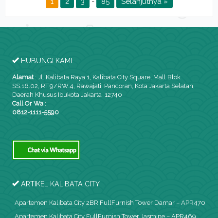
1
2
3
-
85
Selanjutnya »
HUBUNGI KAMI
Alamat
:
Jl. Kalibata Raya 1, Kalibata City Square, Mall Blok
SS.16.02, RT.9/RW.4, Rawajati, Pancoran, Kota Jakarta Selatan,
Daerah Khusus Ibukota Jakarta 12740
Call Or Wa
:
0812-1111-5590
ARTIKEL KALIBATA CITY
Apartemen Kalibata City 2BR FullFurnish Tower Damar – APR470
Apartemen Kalibata City FullFurnish Tower Jasmine – APR469