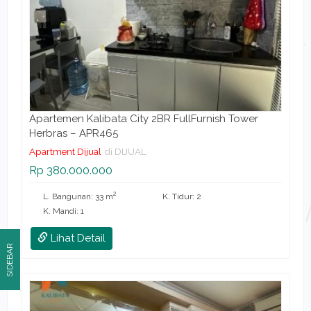
Apartemen Kalibata City 2BR FullFurnish Tower
Herbras – APR465
Apartment Dijual
di DIJUAL
Rp 380.000.000
2
L. Bangunan: 33 m
K. Tidur: 2
K. Mandi: 1
Lihat Detail
SIDEBAR