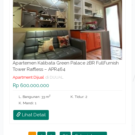
Apartemen Kalibata Green Palace 2BR FullFurnish
Tower Raffless – APR464
Apartment Dijual
di DIJUAL
Rp 600.000.000
2
L. Bangunan: 33 m
K. Tidur: 2
K. Mandi: 1
Lihat Detail