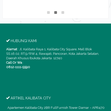
3
HUBUNGI KAMI
Alamat
:
Jl. Kalibata Raya 1, Kalibata City Square, Mall Blok
SS.16.02, RT.9/RW.4, Rawajati, Pancoran, Kota Jakarta Selatan,
Daerah Khusus Ibukota Jakarta 12740
Call Or Wa
:
0812-1111-5590
ARTIKEL KALIBATA CITY
Apartemen Kalibata City 2BR FullFurnish Tower Damar – APR470