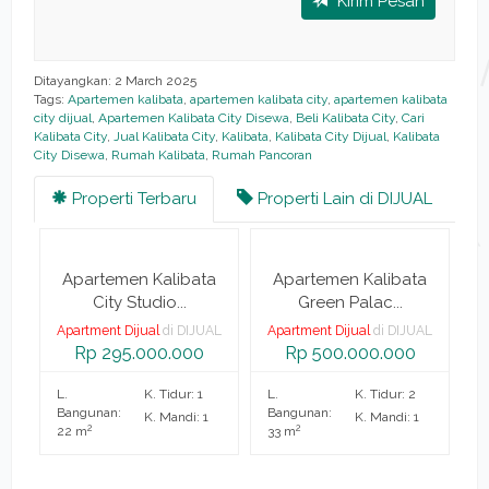
Kirim Pesan
Ditayangkan: 2 March 2025
Tags:
Apartemen kalibata
,
apartemen kalibata city
,
apartemen kalibata
city dijual
,
Apartemen Kalibata City Disewa
,
Beli Kalibata City
,
Cari
Kalibata City
,
Jual Kalibata City
,
Kalibata
,
Kalibata City Dijual
,
Kalibata
City Disewa
,
Rumah Kalibata
,
Rumah Pancoran
Properti Terbaru
Properti Lain di DIJUAL
a
Apartemen Kalibata
Apartemen Kalibata
City Studio...
Green Palac...
AL
Apartment Dijual
di DIJUAL
Apartment Dijual
di DIJUAL
Rp 295.000.000
Rp 500.000.000
L.
K. Tidur: 1
L.
K. Tidur: 2
A
Bangunan:
Bangunan:
K. Mandi: 1
K. Mandi: 1
2
2
22 m
33 m
L.
B