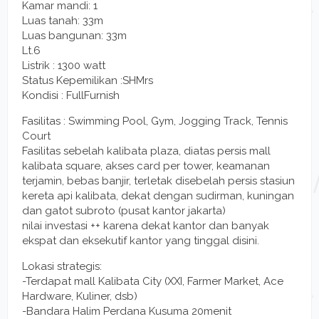
Kamar mandi: 1
Luas tanah: 33m
Luas bangunan: 33m
Lt.6
Listrik : 1300 watt
Status Kepemilikan :SHMrs
Kondisi : FullFurnish
Fasilitas : Swimming Pool, Gym, Jogging Track, Tennis
Court
Fasilitas sebelah kalibata plaza, diatas persis mall
kalibata square, akses card per tower, keamanan
terjamin, bebas banjir, terletak disebelah persis stasiun
kereta api kalibata, dekat dengan sudirman, kuningan
dan gatot subroto (pusat kantor jakarta)
nilai investasi ++ karena dekat kantor dan banyak
ekspat dan eksekutif kantor yang tinggal disini.
Lokasi strategis:
-Terdapat mall Kalibata City (XXI, Farmer Market, Ace
Hardware, Kuliner, dsb)
-Bandara Halim Perdana Kusuma 20menit