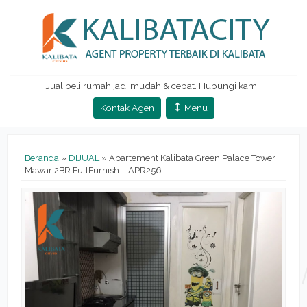
Jual beli rumah jadi mudah & cepat. Hubungi kami!
Kontak Agen
Menu
Beranda
»
DIJUAL
»
Apartement Kalibata Green Palace Tower
Mawar 2BR FullFurnish – APR256