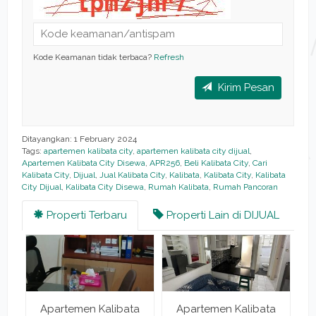
Kode Keamanan tidak terbaca?
Refresh
Kirim Pesan
Ditayangkan: 1 February 2024
Tags:
apartemen kalibata city
,
apartemen kalibata city dijual
,
Apartemen Kalibata City Disewa
,
APR256
,
Beli Kalibata City
,
Cari
Kalibata City
,
Dijual
,
Jual Kalibata City
,
Kalibata
,
Kalibata City
,
Kalibata
City Dijual
,
Kalibata City Disewa
,
Rumah Kalibata
,
Rumah Pancoran
Properti Terbaru
Properti Lain di DIJUAL
a
Apartemen Kalibata
Apartemen Kalibata