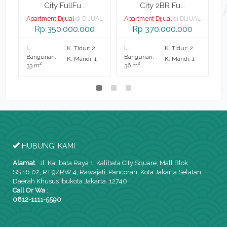
City FullFu...
City 2BR Fu...
AL
Apartment Dijual
di DIJUAL
Apartment Dijual
di DIJUAL
A
Rp 350.000.000
Rp 370.000.000
L.
K. Tidur: 2
L.
K. Tidur: 2
L.
Bangunan:
Bangunan:
B
K. Mandi: 1
K. Mandi: 1
2
2
33 m
36 m
2
HUBUNGI KAMI
Alamat
:
Jl. Kalibata Raya 1, Kalibata City Square, Mall Blok
SS.16.02, RT.9/RW.4, Rawajati, Pancoran, Kota Jakarta Selatan,
Daerah Khusus Ibukota Jakarta 12740
Call Or Wa
:
0812-1111-5590