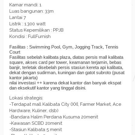
Kamar mandi: 1
Luas bangunan: 33m
Lantai 7
Listrik : 1.300 watt
Status Kepemilikan : PPJB
Kondisi : FullFurnish
Fasilitas : Swimming Pool, Gym, Jogging Track, Tennis
Court
Fasilitas sebelah kalibata plaza, diatas persis mall kalibata
square, akses card per tower, keamanan terjamin, bebas
banjir, terletak disebelah persis stasiun kereta api kalibata,
dekat dengan sudirman, kuningan dan gatot subroto (pusat
kantor jakarta)
nilai investasi ++ karena dekat kantor dan banyak ekspat
dan eksekutif kantor yang tinggal disini.
Lokasi strategis:
-Terdapat mall Kalibata City (XXI, Farmer Market, Ace
Hardware, Kuliner, dsb)
-Bandara Halim Perdana Kusuma 20menit
-Kawasan SCBD 20menit
-Stasiun Kalibata 5 menit