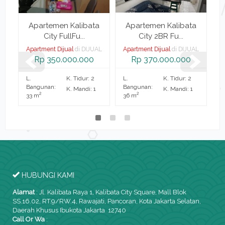
a
Apartemen Kalibata
Apartemen Kalibata
City FullFu...
City 2BR Fu...
AL
Apartment Dijual
di DIJUAL
Apartment Dijual
di DIJUAL
A
Rp 350.000.000
Rp 370.000.000
L.
K. Tidur: 2
L.
K. Tidur: 2
L.
Bangunan:
Bangunan:
B
K. Mandi: 1
K. Mandi: 1
2
2
33 m
36 m
2
HUBUNGI KAMI
Alamat
:
Jl. Kalibata Raya 1, Kalibata City Square, Mall Blok
SS.16.02, RT.9/RW.4, Rawajati, Pancoran, Kota Jakarta Selatan,
Daerah Khusus Ibukota Jakarta 12740
Call Or Wa
: