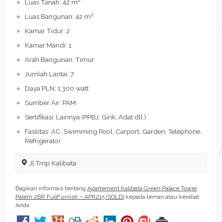
Luas Tanah: 42 m
2
Luas Bangunan: 42 m
Kamar Tidur: 2
Kamar Mandi: 1
Arah Bangunan: Timur
Jumlah Lantai: 7
Daya PLN: 1.300 watt
Sumber Air: PAM
Sertifikasi: Lainnya (PPBJ, Girik, Adat dll.)
Fasilitas: AC, Swimming Pool, Carport, Garden, Telephone,
Refrigerator
Jl.Tmp Kalibata
Bagikan informasi tentang
Apartement Kalibata Green Palace Tower
Palem 2BR FullFurnish – APR215 (SOLD)
kepada teman atau kerabat
Anda.