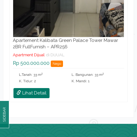
Apartement Kalibata Green Palace Tower Mawar
2BR FullFurnish – APR256
Apartment Dijual
di DIJUAL
Rp 500.000.000
Nego
2
2
L.Tanah: 33 m
L. Bangunan: 33 m
K. Tidur: 2
K. Mandi: 1
Lihat Detail
SIDEBAR