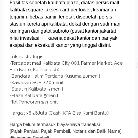
Fasilitas sebelah kalibata plaza, diatas persis mall
kalibata square, akses card per tower, keamanan
terjamin, bebas banjir, terletak disebelah persis
stasiun kereta api kalibata, dekat dengan sudirman,
kuningan dan gatot subroto (pusat kantor jakarta)
nilai investasi ++ karena dekat kantor dan banyak
ekspat dan eksekutif kantor yang tinggal disini.
Lokasi strategis:
-Terdapat mall Kalibata City (XXI, Farmer Market, Ace
Hardware, Kuliner, dsb)
-Bandara Halim Perdana Kusuma 20menit
-Kawasan SCBD 20menit
-Stasiun Kalibata 5 menit
-Plaza Kalibata 5menit
-Tol Pancoran 15menit
Harga : 385,6Juta (Cash, KPA Bisa Kami Bantu)
Harga belum termasuk biaya-biaya transaksi
(Pajak Penjual, Pajak Pembeli, Notaris dan Balik Nama)
ditanggung Pembeli