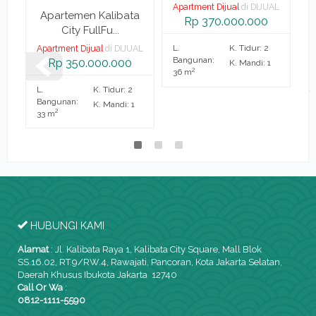
Apartment Dijual
di DIJUAL
a
Apartemen Kalibata
Rp 370.000.000
City FullFu...
L.
K. Tidur: 2
AL
Apartment Dijual
di DIJUAL
A
Bangunan:
Rp 350.000.000
K. Mandi: 1
2
36 m
L.
K. Tidur: 2
L.
Bangunan:
B
K. Mandi: 1
2
33 m
2
HUBUNGI KAMI
Alamat
:
Jl. Kalibata Raya 1, Kalibata City Square, Mall Blok
SS.16.02, RT.9/RW.4, Rawajati, Pancoran, Kota Jakarta Selatan,
Daerah Khusus Ibukota Jakarta 12740
Call Or Wa
:
0812-1111-5590