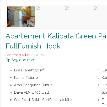
Apartement Kalibata Green Pa
FullFurnish Hook
Apartment Dijual
di DIJUAL
Rp 605.000.000
2
Luas Tanah: 36 m
Lu
Kamar Tidur: 2
Ka
Arah Bangunan: Timur
Jum
Daya PLN: 1.300 watt
Su
Sertifikasi: SHM - Sertifikat Hak Milik
Fas
Tel