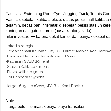
Fasilitas : Swimming Pool, Gym, Jogging Track, Tennis Cour
Fasilitas sebelah kalibata plaza, diatas persis mall kalibat
terjamin, bebas banjir, terletak disebelah persis stasiun ker
kuningan dan gatot subroto (pusat kantor jakarta)
nilai investasi ++ karena dekat kantor dan banyak ekspat dan
Lokasi strategis:
-Terdapat mall Kalibata City (XXI, Farmer Market, Ace Hardwar
-Bandara Halim Perdana Kusuma 20menit
-Kawasan SCBD 20menit
-Stasiun Kalibata 5 menit
-Plaza Kalibata 5menit
-Tol Pancoran 15menit
Harga : 605Juta (Cash, KPA Bisa Kami Bantu)
Note:
Harga belum termasuk biaya-biaya transaksi