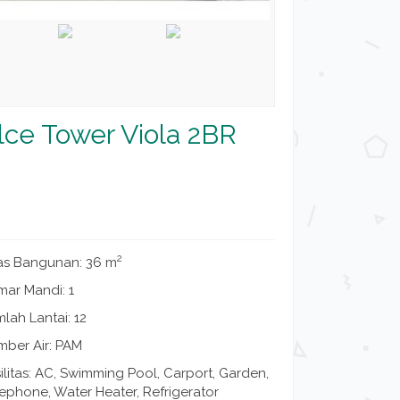
lce Tower Viola 2BR
2
as Bangunan: 36 m
mar Mandi: 1
lah Lantai: 12
mber Air: PAM
ilitas: AC, Swimming Pool, Carport, Garden,
ephone, Water Heater, Refrigerator