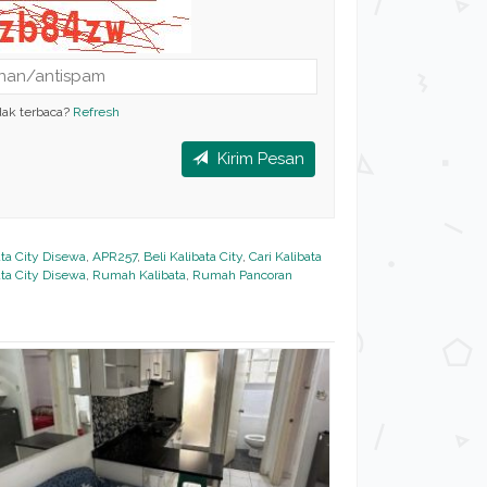
dak terbaca?
Refresh
Kirim Pesan
ta City Disewa
,
APR257
,
Beli Kalibata City
,
Cari Kalibata
ata City Disewa
,
Rumah Kalibata
,
Rumah Pancoran