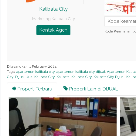
Kalibata City
Marketing Kalibata City
Kontak Agen
Kode Keamanan ti
Ditayangkan: 1 February 2024
Tags:
apartemen kalibata city
,
apartemen kalibata city dijual
,
Apartemen Kaliba
City
,
Dijual
,
Jual Kalibata City
,
Kalibata
,
Kalibata City
,
Kalibata City Dijual
,
Kalib
Properti Terbaru
Properti Lain di DIJUAL