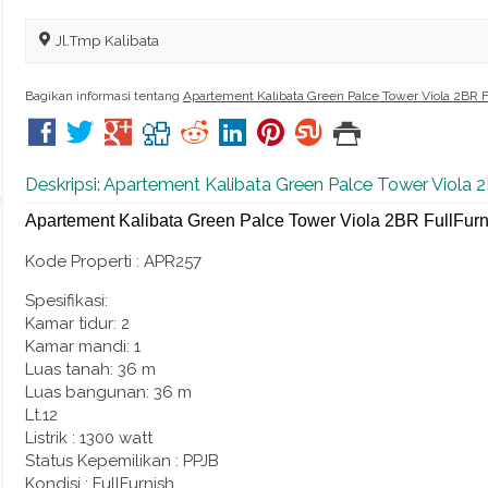
Jl.Tmp Kalibata
Bagikan informasi tentang
Apartement Kalibata Green Palce Tower Viola 2BR 
Deskripsi: Apartement Kalibata Green Palce Tower Viola 
Apartement Kalibata Green Palce Tower Viola 2BR FullFur
Kode Properti : APR257
Spesifikasi:
Kamar tidur: 2
Kamar mandi: 1
Luas tanah: 36 m
Luas bangunan: 36 m
Lt.12
Listrik : 1300 watt
Status Kepemilikan : PPJB
Kondisi : FullFurnish