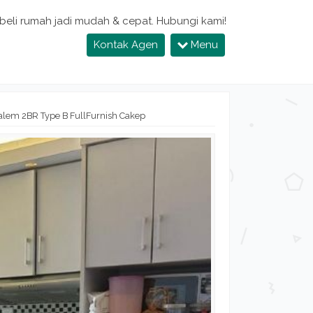
 beli rumah jadi mudah & cepat. Hubungi kami!
Kontak Agen
Menu
alem 2BR Type B FullFurnish Cakep