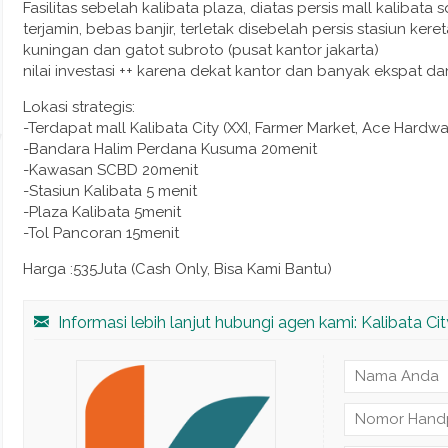
Fasilitas sebelah kalibata plaza, diatas persis mall kalibat
terjamin, bebas banjir, terletak disebelah persis stasiun ker
kuningan dan gatot subroto (pusat kantor jakarta)
nilai investasi ++ karena dekat kantor dan banyak ekspat dan
Lokasi strategis:
-Terdapat mall Kalibata City (XXI, Farmer Market, Ace Hardwar
-Bandara Halim Perdana Kusuma 20menit
-Kawasan SCBD 20menit
-Stasiun Kalibata 5 menit
-Plaza Kalibata 5menit
-Tol Pancoran 15menit
Harga :535Juta (Cash Only, Bisa Kami Bantu)
Informasi lebih lanjut hubungi agen kami: Kalibata Cit