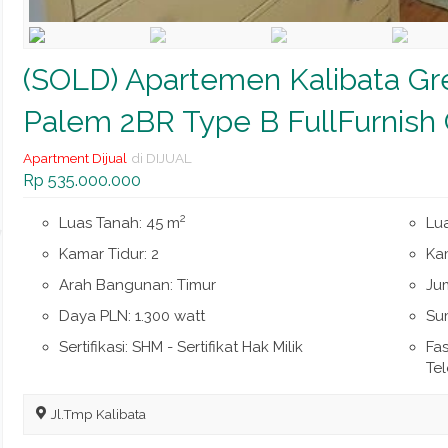
(SOLD) Apartemen Kalibata Gr
Palem 2BR Type B FullFurnish
Apartment Dijual
di DIJUAL
Rp 535.000.000
2
Luas Tanah: 45 m
Lu
Kamar Tidur: 2
Ka
Arah Bangunan: Timur
Jum
Daya PLN: 1.300 watt
Su
Sertifikasi: SHM - Sertifikat Hak Milik
Fas
Tel
Jl.Tmp Kalibata