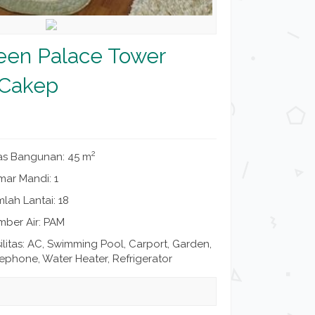
een Palace Tower
 Cakep
2
as Bangunan: 45 m
mar Mandi: 1
lah Lantai: 18
mber Air: PAM
ilitas: AC, Swimming Pool, Carport, Garden,
ephone, Water Heater, Refrigerator