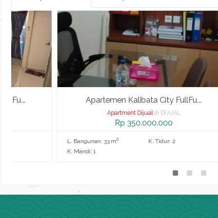
Apartemen Kalibata City FullFu...
Apartment Dijual
di DIJUAL
Rp 350.000.000
2
L. Bangunan: 33 m
K. Tidur: 2
L. Ba
K. Mandi: 1
K. Man