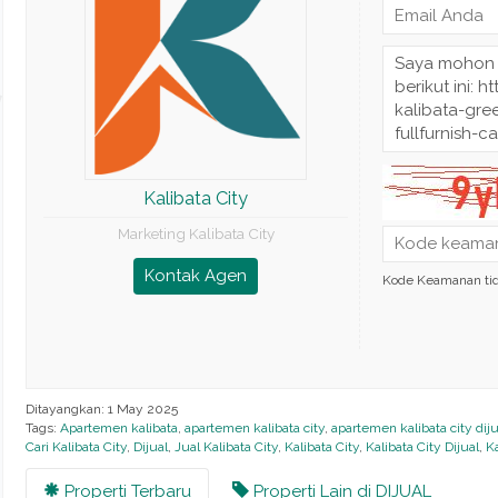
Kalibata City
Marketing Kalibata City
Kontak Agen
Kode Keamanan ti
Ditayangkan: 1 May 2025
Tags:
Apartemen kalibata
,
apartemen kalibata city
,
apartemen kalibata city diju
Cari Kalibata City
,
Dijual
,
Jual Kalibata City
,
Kalibata City
,
Kalibata City Dijual
,
Ka
Properti Terbaru
Properti Lain di DIJUAL