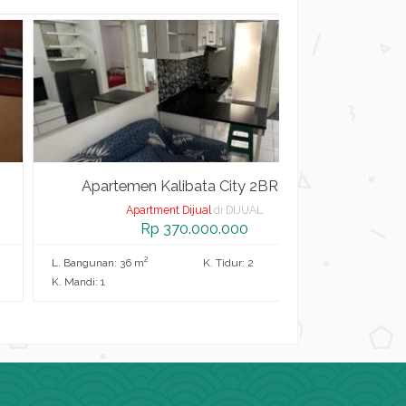
Apartemen Kalibata City 2BR Fu...
Apartemen 
Apartment Dijual
di DIJUAL
Apart
Rp 370.000.000
R
2
2
ngunan: 36 m
K. Tidur: 2
L. Bangunan: 22 m
di: 1
K. Mandi: 1