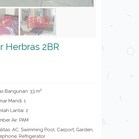
er Herbras 2BR
2
as Bangunan: 33 m
mar Mandi: 1
lah Lantai: 2
mber Air: PAM
ilitas: AC, Swimming Pool, Carport, Garden,
ephone, Refrigerator