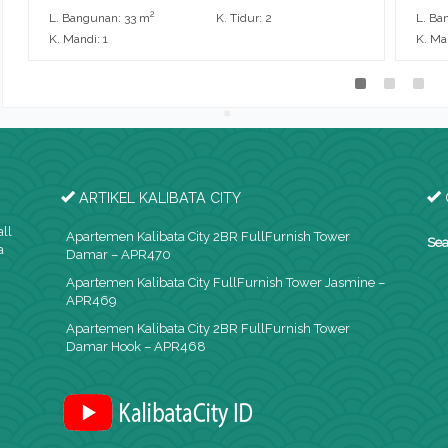
2
L. Bangunan: 33 m
K. Tidur: 2
L. Ba
K. Mandi: 1
K. Man
ARTIKEL KALIBATA CITY
all
Apartemen Kalibata City 2BR FullFurnish Tower
Sea
a
Damar – APR470
Apartemen Kalibata City FullFurnish Tower Jasmine –
APR469
Apartemen Kalibata City 2BR FullFurnish Tower
Damar Hook – APR468