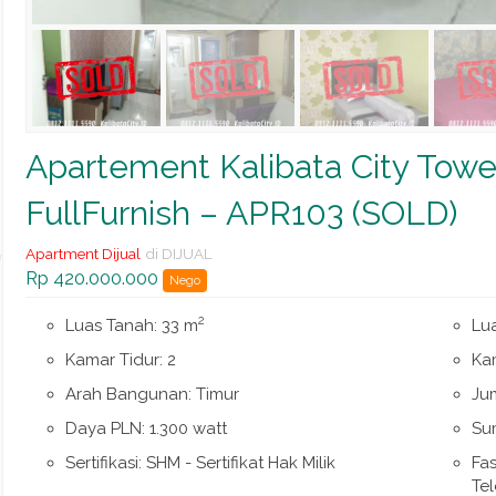
Apartement Kalibata City Tow
FullFurnish – APR103 (SOLD)
Apartment Dijual
di DIJUAL
Rp 420.000.000
Nego
2
Luas Tanah: 33 m
Lu
Kamar Tidur: 2
Ka
Arah Bangunan: Timur
Jum
Daya PLN: 1.300 watt
Su
Sertifikasi: SHM - Sertifikat Hak Milik
Fas
Tel