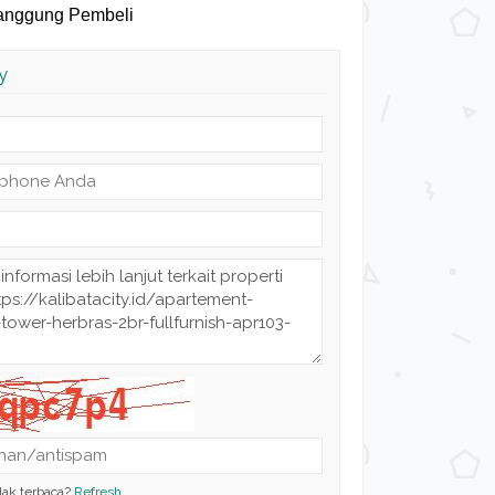
itanggung Pembeli
y
dak terbaca?
Refresh