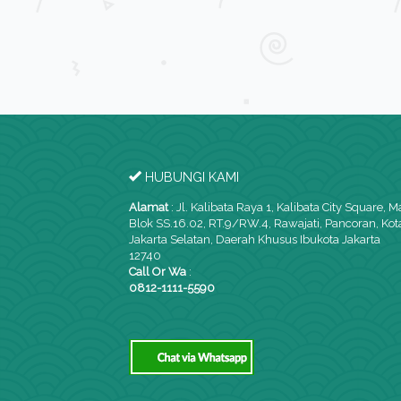
2
L. Bangunan: 33 m
K. Tidur: 2
K. Mandi: 1
HUBUNGI KAMI
Alamat
:
Jl. Kalibata Raya 1, Kalibata City Square, M
Blok SS.16.02, RT.9/RW.4, Rawajati, Pancoran, Kot
Jakarta Selatan, Daerah Khusus Ibukota Jakarta
12740
Call Or Wa
:
0812-1111-5590