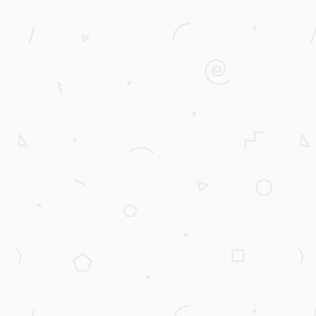
Apartemen Kalibata City 2BR Fu...
Apartment Dijual
di DIJUAL
Rp 350.000.000