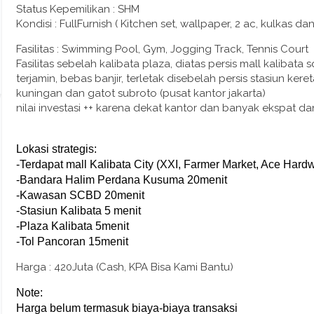
Status Kepemilikan : SHM
Kondisi : FullFurnish ( Kitchen set, wallpaper, 2 ac, kulkas dan
Fasilitas : Swimming Pool, Gym, Jogging Track, Tennis Court
Fasilitas sebelah kalibata plaza, diatas persis mall kalibat
terjamin, bebas banjir, terletak disebelah persis stasiun ker
kuningan dan gatot subroto (pusat kantor jakarta)
nilai investasi ++ karena dekat kantor dan banyak ekspat dan
Lokasi strategis:
-Terdapat mall Kalibata City (XXI, Farmer Market, Ace Hardw
-Bandara Halim Perdana Kusuma 20menit
-Kawasan SCBD 20menit
-Stasiun Kalibata 5 menit
-Plaza Kalibata 5menit
-Tol Pancoran 15menit
Harga : 420Juta (Cash, KPA Bisa Kami Bantu)
Note:
Harga belum termasuk biaya-biaya transaksi