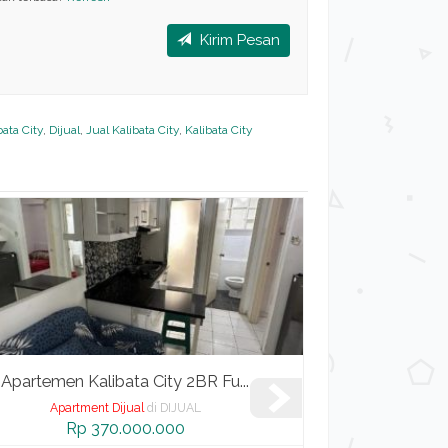
Kirim Pesan
bata City
,
Dijual
,
Jual Kalibata City
,
Kalibata City
Apartemen Kalibata City 2BR Fu...
Apartemen 
Apartment Dijual
di DIJUAL
Apart
Rp 370.000.000
R