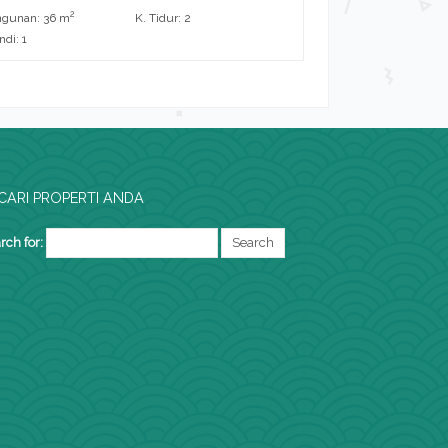
2
2
ngunan: 36 m
K. Tidur: 2
L. Bangunan: 22 m
di: 1
K. Mandi: 1
CARI PROPERTI ANDA
rch for: