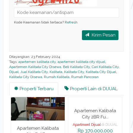
Kode Keamanan tidak terbaca?
Refresh
Kirim Pesan
Ditayangkan: 23 February 2024
Tags:
apartemen kalibata city
,
apartemen kalibata city dijual
,
Apartemen Kalibata City Disewa
,
Beli Kalibata City
,
Cari Kalibata City
,
Dijual
,
Jual Kalibata City
,
Kalibata
,
Kalibata City
,
Kalibata City Dijual
,
Kalibata City Disewa
,
Rumah Kalibata
,
Rumah Pancoran
Properti Terbaru
Properti Lain di DIJUAL
Apartemen Kalibata
City 2BR Fu...
Apartment Dijual
di DIJUAL
a
Apartemen Kalibata
Rp 370.000.000