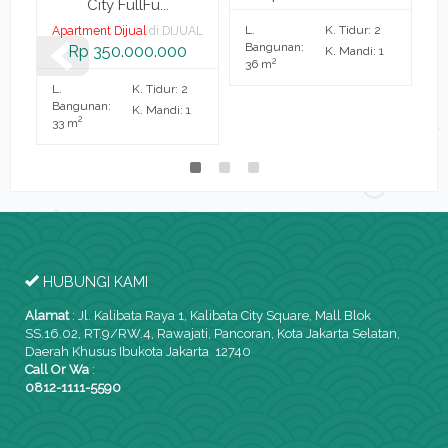
City FullFu...
L.
K. Tidur: 2
AL
Apartment Dijual
di DIJUAL
A
Bangunan:
Rp 350.000.000
K. Mandi: 1
2
36 m
L.
K. Tidur: 2
L.
Bangunan:
B
K. Mandi: 1
2
33 m
2
HUBUNGI KAMI
Alamat
:
Jl. Kalibata Raya 1, Kalibata City Square, Mall Blok
SS.16.02, RT.9/RW.4, Rawajati, Pancoran, Kota Jakarta Selatan,
Daerah Khusus Ibukota Jakarta 12740
Call Or Wa
:
0812-1111-5590