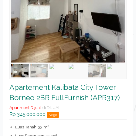
Apartement Kalibata City Tower
Borneo 2BR FullFurnish (APR317)
Apartment Dijual
di DIJUAL
Rp 345.000.000
Nego
2
Luas Tanah: 33 m
2
Luas Bangunan: 33 m