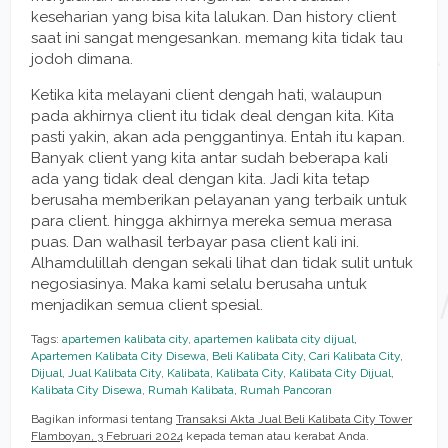
keseharian yang bisa kita lalukan. Dan history client
saat ini sangat mengesankan. memang kita tidak tau
jodoh dimana.
Ketika kita melayani client dengah hati, walaupun
pada akhirnya client itu tidak deal dengan kita. Kita
pasti yakin, akan ada penggantinya. Entah itu kapan.
Banyak client yang kita antar sudah beberapa kali
ada yang tidak deal dengan kita. Jadi kita tetap
berusaha memberikan pelayanan yang terbaik untuk
para client. hingga akhirnya mereka semua merasa
puas. Dan walhasil terbayar pasa client kali ini.
Alhamdulillah dengan sekali lihat dan tidak sulit untuk
negosiasinya. Maka kami selalu berusaha untuk
menjadikan semua client spesial.
Tags:
apartemen kalibata city
,
apartemen kalibata city dijual
,
Apartemen Kalibata City Disewa
,
Beli Kalibata City
,
Cari Kalibata City
,
Dijual
,
Jual Kalibata City
,
Kalibata
,
Kalibata City
,
Kalibata City Dijual
,
Kalibata City Disewa
,
Rumah Kalibata
,
Rumah Pancoran
Bagikan informasi tentang
Transaksi Akta Jual Beli Kalibata City Tower
Flamboyan, 3 Februari 2024
kepada teman atau kerabat Anda.