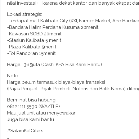
nilai investasi ++ karena dekat kantor dan banyak ekspat dan
Lokasi strategis:
-Terdapat mall Kalibata City (XXI, Farmer Market, Ace Hardwar
-Bandara Halim Perdana Kusuma 20menit
-Kawasan SCBD 20menit
-Stasiun Kalibata 5 menit
-Plaza Kalibata 5menit
-Tol Pancoran 15menit
Harga : 365juta (Cash, KPA Bisa Kami Bantu)
Note:
Harga belum termasuk biaya-biaya transaksi
(Pajak Penjual, Pajak Pembeli, Notaris dan Balik Nama) dit
Berminat bisa hubungi :
0812.1111.5590 (WA/TLP)
Mau jual unit atau menyewakan
Juga bisa kami bantu
#SalamKalCiters
..