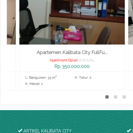
Apartemen Kalibata City FullFu...
Apartment Dijual
di DIJUAL
Rp 350.000.000
2
L. Bangunan: 33 m
K. Tidur: 2
L. Ba
K. Mandi: 1
K. Man
ARTIKEL KALIBATA CITY