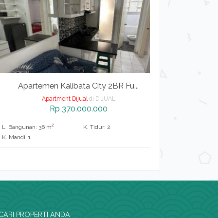
Apartemen Kalibata City 2BR Fu...
Apartemen 
Apartment Dijual
di DIJUAL
Apart
Rp 370.000.000
R
2
2
ngunan: 36 m
K. Tidur: 2
L. Bangunan: 22 m
di: 1
K. Mandi: 1
CARI PROPERTI ANDA