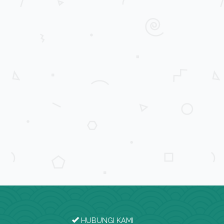
Apartemen Kalibata City 2BR Fu...
Apartment Dijual
di DIJUAL
Rp 350.000.000
2
L. Bangunan: 33 m
K. Tidur: 2
K. Mandi: 1
HUBUNGI KAMI