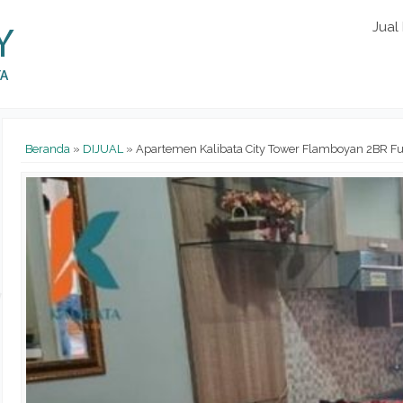
Jual
Beranda
»
DIJUAL
»
Apartemen Kalibata City Tower Flamboyan 2BR Fu