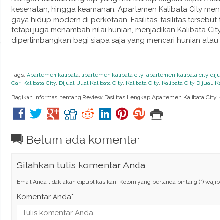
kesehatan, hingga keamanan, Apartemen Kalibata City me
gaya hidup modern di perkotaan. Fasilitas-fasilitas terseb
tetapi juga menambah nilai hunian, menjadikan Kalibata Cit
dipertimbangkan bagi siapa saja yang mencari hunian atau in
Tags:
Apartemen kalibata
,
apartemen kalibata city
,
apartemen kalibata city diju
Cari Kalibata City
,
Dijual
,
Jual Kalibata City
,
Kalibata City
,
Kalibata City Dijual
,
Ka
Bagikan informasi tentang
Review Fasilitas Lengkap Apartemen Kalibata City
k
Belum ada komentar
Silahkan tulis komentar Anda
Email Anda tidak akan dipublikasikan. Kolom yang bertanda bintang (*) wajib d
Komentar Anda*