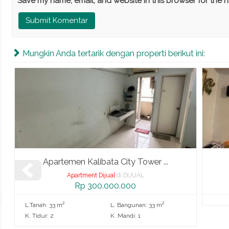
Save my name, email, and website in this browser for the 
Mungkin Anda tertarik dengan properti berikut ini:
(SOLD) Apartemen Kalibata City...
Apartment Dijual
di DIJUAL
Rp 400.000.000
L.Tan
K. Tid