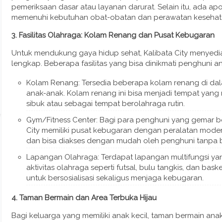
pemeriksaan dasar atau layanan darurat. Selain itu, ada a
memenuhi kebutuhan obat-obatan dan perawatan kesehata
3. Fasilitas Olahraga: Kolam Renang dan Pusat Kebugaran
Untuk mendukung gaya hidup sehat, Kalibata City menyedia
lengkap. Beberapa fasilitas yang bisa dinikmati penghuni ant
Kolam Renang: Tersedia beberapa kolam renang di da
anak-anak. Kolam renang ini bisa menjadi tempat yang 
sibuk atau sebagai tempat berolahraga rutin.
Gym/Fitness Center: Bagi para penghuni yang gemar be
City memiliki pusat kebugaran dengan peralatan moder
dan bisa diakses dengan mudah oleh penghuni tanpa 
Lapangan Olahraga: Terdapat lapangan multifungsi ya
aktivitas olahraga seperti futsal, bulu tangkis, dan bask
untuk bersosialisasi sekaligus menjaga kebugaran.
4. Taman Bermain dan Area Terbuka Hijau
Bagi keluarga yang memiliki anak kecil, taman bermain anak d