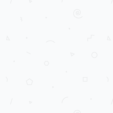
Apartemen Kalibata City Tower ...
Apartment Dijual
di DIJUAL
Rp 300.000.000
2
2
L.Tanah: 33 m
L. Bangunan: 33 m
K. Tidur: 2
K. Mandi: 1