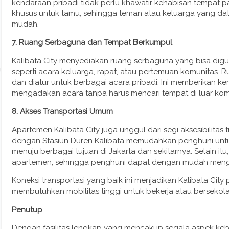
kendaraan pribadi tidak perlu khawatir kehabisan tempat park
khusus untuk tamu, sehingga teman atau keluarga yang da
mudah.
7. Ruang Serbaguna dan Tempat Berkumpul
Kalibata City menyediakan ruang serbaguna yang bisa dig
seperti acara keluarga, rapat, atau pertemuan komunitas. 
dan diatur untuk berbagai acara pribadi. Ini memberikan 
mengadakan acara tanpa harus mencari tempat di luar kom
8. Akses Transportasi Umum
Apartemen Kalibata City juga unggul dari segi aksesibilitas
dengan Stasiun Duren Kalibata memudahkan penghuni unt
menuju berbagai tujuan di Jakarta dan sekitarnya. Selain itu
apartemen, sehingga penghuni dapat dengan mudah menggun
Koneksi transportasi yang baik ini menjadikan Kalibata City
membutuhkan mobilitas tinggi untuk bekerja atau bersekolah
Penutup
Dengan fasilitas lengkap yang mencakup segala aspek kebu