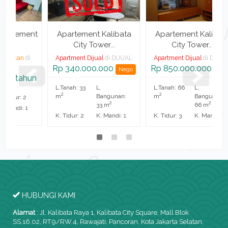
ent
Apartement Kalibata
Apartement Kalibata
City Tower...
City Tower...
i
Apartment Dijual
di DIJUAL
Apartment Dijual
di DIJUAL
A
Rp 340.000.000
Rp 850.000.000
R
Nego
Nego
un
L.Tanah: 33
L.
L.Tanah: 66
L.
L
2
2
m
Bangunan:
m
Bangunan:
2
2
33 m
66 m
K. Tidur: 2
K. Mandi: 1
K. Tidur: 3
K. Mandi: 2
K.
HUBUNGI KAMI
Alamat
:
Jl. Kalibata Raya 1, Kalibata City Square, Mall Blok
SS.16.02, RT.9/RW.4, Rawajati, Pancoran, Kota Jakarta Selatan,