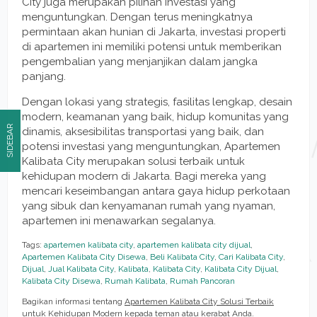
City juga merupakan pilihan investasi yang
menguntungkan. Dengan terus meningkatnya
permintaan akan hunian di Jakarta, investasi properti
di apartemen ini memiliki potensi untuk memberikan
pengembalian yang menjanjikan dalam jangka
panjang.
Dengan lokasi yang strategis, fasilitas lengkap, desain
modern, keamanan yang baik, hidup komunitas yang
SIDEBAR
dinamis, aksesibilitas transportasi yang baik, dan
potensi investasi yang menguntungkan, Apartemen
Kalibata City merupakan solusi terbaik untuk
kehidupan modern di Jakarta. Bagi mereka yang
mencari keseimbangan antara gaya hidup perkotaan
yang sibuk dan kenyamanan rumah yang nyaman,
apartemen ini menawarkan segalanya.
Tags:
apartemen kalibata city
,
apartemen kalibata city dijual
,
Apartemen Kalibata City Disewa
,
Beli Kalibata City
,
Cari Kalibata City
,
Dijual
,
Jual Kalibata City
,
Kalibata
,
Kalibata City
,
Kalibata City Dijual
,
Kalibata City Disewa
,
Rumah Kalibata
,
Rumah Pancoran
Bagikan informasi tentang
Apartemen Kalibata City Solusi Terbaik
untuk Kehidupan Modern
kepada teman atau kerabat Anda.