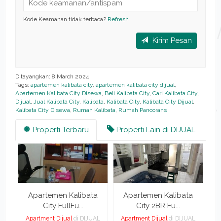
Kode Keamanan tidak terbaca?
Refresh
Kirim Pesan
Ditayangkan: 8 March 2024
Tags:
apartemen kalibata city
,
apartemen kalibata city dijual
,
Apartemen Kalibata City Disewa
,
Beli Kalibata City
,
Cari Kalibata City
,
Dijual
,
Jual Kalibata City
,
Kalibata
,
Kalibata City
,
Kalibata City Dijual
,
Kalibata City Disewa
,
Rumah Kalibata
,
Rumah Pancorans
Properti Terbaru
Properti Lain di DIJUAL
a
Apartemen Kalibata
Apartemen Kalibata
City FullFu...
City 2BR Fu...
AL
Apartment Dijual
di DIJUAL
Apartment Dijual
di DIJUAL
A