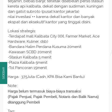
terjamin, bebas banjir, terletak disebelah persis stasiun
kereta api kalibata, dekat dengan sudirman, kuningan
dan gatot subroto (pusat kantor jakarta)
nilai investasi ++ karena dekat kantor dan banyak
ekspat dan eksekutif kantor yang tinggal disini.
Lokasi strategis:
-Terdapat mall Kalibata City (XXI, Farmer Market, Ace
Hardware, Kuliner, dsb)
-Bandara Halim Perdana Kusuma 20menit
-Kawasan SCBD 20menit
-Stasiun Kalibata 5 menit
-Plaza Kalibata 5menit
-Tol Pancoran 15menit
SIDEBAR
Harga : 375Juta (Cash, KPA Bisa Kami Bantu)
Note :
Harga belum termasuk biaya-biaya transaksi
(Pajak Penjual, Pajak Pembeli, Notaris dan Balik Nama)
ditanggung Pembeli
Tag: