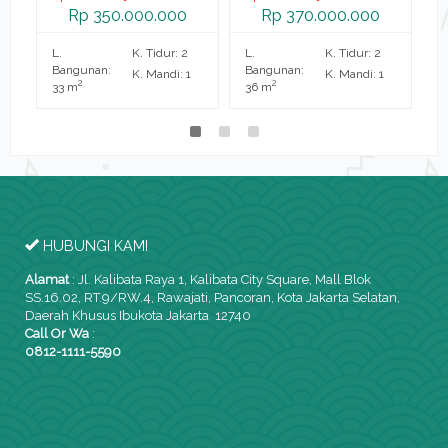
Rp 350.000.000
Rp 370.000.000
L.
K. Tidur: 2
L.
K. Tidur: 2
L.
Bangunan:
Bangunan:
B
K. Mandi: 1
K. Mandi: 1
2
2
33 m
36 m
2
HUBUNGI KAMI
Alamat
:
Jl. Kalibata Raya 1, Kalibata City Square, Mall Blok
SS.16.02, RT.9/RW.4, Rawajati, Pancoran, Kota Jakarta Selatan,
Daerah Khusus Ibukota Jakarta 12740
Call Or Wa
:
0812-1111-5590