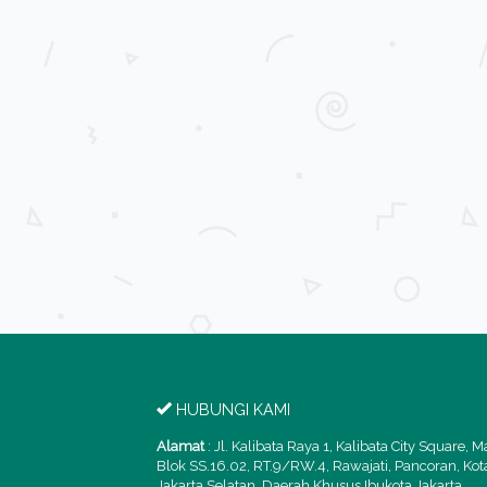
Apartemen Kalibata City 2BR Fu...
Apartment Dijual
di DIJUAL
Rp 350.000.000
2
L. Bangunan: 33 m
K. Tidur: 2
K. Mandi: 1
HUBUNGI KAMI
Alamat
:
Jl. Kalibata Raya 1, Kalibata City Square, M
Blok SS.16.02, RT.9/RW.4, Rawajati, Pancoran, Kot
Jakarta Selatan, Daerah Khusus Ibukota Jakarta