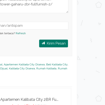
dak terbaca?
Refresh
Kirim Pesan
al
,
Apartemen Kalibata City Disewa
,
Beli Kalibata City
,
 Dijual
,
Kalibata City Disewa
,
Rumah Kalibata
,
Rumah
Apartemen Kalibata City 2BR Fu...
Apartemen 