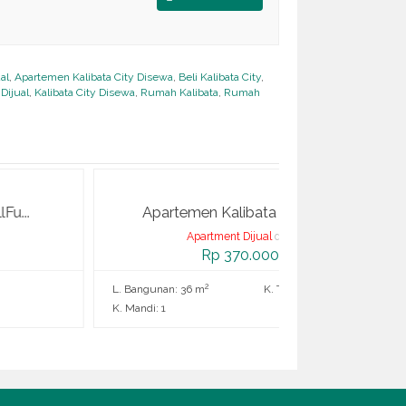
al
,
Apartemen Kalibata City Disewa
,
Beli Kalibata City
,
 Dijual
,
Kalibata City Disewa
,
Rumah Kalibata
,
Rumah
Apartemen Kalibata City 2BR Fu...
Apartemen 
Apartment Dijual
di DIJUAL
Apart
Rp 370.000.000
R
2
2
ngunan: 36 m
K. Tidur: 2
L. Bangunan: 22 m
di: 1
K. Mandi: 1