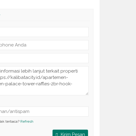
y
dak terbaca?
Refresh
Kirim Pesan