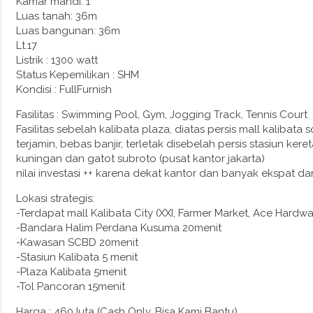
Kamar mandi: 1
Luas tanah: 36m
Luas bangunan: 36m
Lt.17
Listrik : 1300 watt
Status Kepemilikan : SHM
Kondisi : FullFurnish
Fasilitas : Swimming Pool, Gym, Jogging Track, Tennis Court
Fasilitas sebelah kalibata plaza, diatas persis mall kalibat
terjamin, bebas banjir, terletak disebelah persis stasiun ker
kuningan dan gatot subroto (pusat kantor jakarta)
nilai investasi ++ karena dekat kantor dan banyak ekspat dan
Lokasi strategis:
-Terdapat mall Kalibata City (XXI, Farmer Market, Ace Hardwar
-Bandara Halim Perdana Kusuma 20menit
-Kawasan SCBD 20menit
-Stasiun Kalibata 5 menit
-Plaza Kalibata 5menit
-Tol Pancoran 15menit
Harga : 460Juta (Cash Only, Bisa Kami Bantu)