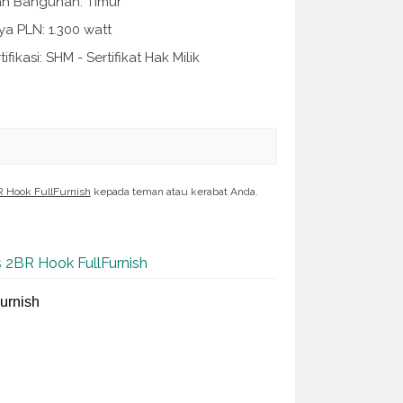
ah Bangunan: Timur
a PLN: 1.300 watt
tifikasi: SHM - Sertifikat Hak Milik
R Hook FullFurnish
kepada teman atau kerabat Anda.
s 2BR Hook FullFurnish
urnish