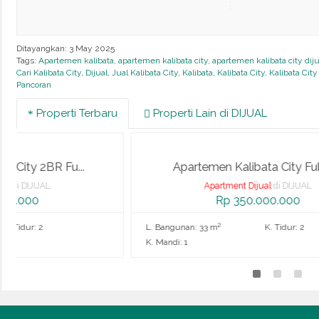
Ditayangkan: 3 May 2025
Tags:
Apartemen kalibata
,
apartemen kalibata city
,
apartemen kalibata city diju
Cari Kalibata City
,
Dijual
,
Jual Kalibata City
,
Kalibata
,
Kalibata City
,
Kalibata City
Pancoran
Properti Terbaru
Properti Lain di DIJUAL
Apartemen Kalibata City FullFu...
Apartment Dijual
di DIJUAL
Rp 350.000.000
2
L. Bangunan: 33 m
K. Tidur: 2
L. Ba
K. Mandi: 1
K. Man