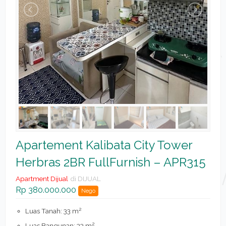
Apartement Kalibata City Tower
Herbras 2BR FullFurnish – APR315
Apartment Dijual
di DIJUAL
Rp 380.000.000
Nego
2
Luas Tanah: 33 m
2
Luas Bangunan: 33 m