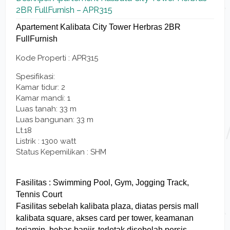
2BR FullFurnish – APR315
Apartement Kalibata City Tower Herbras 2BR
FullFurnish
Kode Properti : APR315
Spesifikasi:
Kamar tidur: 2
Kamar mandi: 1
Luas tanah: 33 m
Luas bangunan: 33 m
Lt.18
Listrik : 1300 watt
Status Kepemilikan : SHM
Fasilitas : Swimming Pool, Gym, Jogging Track,
Tennis Court
Fasilitas sebelah kalibata plaza, diatas persis mall
kalibata square, akses card per tower, keamanan
terjamin, bebas banjir, terletak disebelah persis