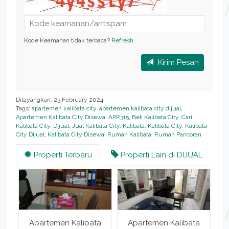
Kode Keamanan tidak terbaca?
Refresh
Kirim Pesan
Ditayangkan: 23 February 2024
Tags:
apartemen kalibata city
,
apartemen kalibata city dijual
,
Apartemen Kalibata City Disewa
,
APR315
,
Beli Kalibata City
,
Cari
Kalibata City
,
Dijual
,
Jual Kalibata City
,
Kalibata
,
Kalibata City
,
Kalibata
City Dijual
,
Kalibata City Disewa
,
Rumah Kalibata
,
Rumah Pancoran
Properti Terbaru
Properti Lain di DIJUAL
a
Apartemen Kalibata
Apartemen Kalibata