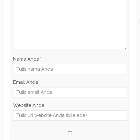
Nama Anda
*
Email Anda
*
Website Anda