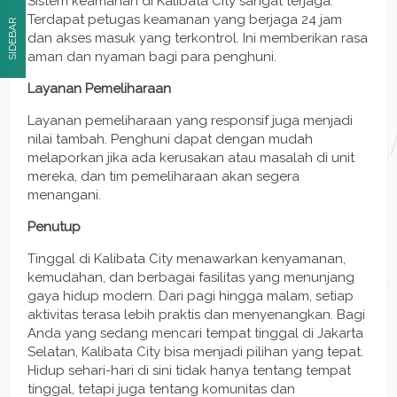
Sistem keamanan di Kalibata City sangat terjaga.
Terdapat petugas keamanan yang berjaga 24 jam
SIDEBAR
dan akses masuk yang terkontrol. Ini memberikan rasa
aman dan nyaman bagi para penghuni.
Layanan Pemeliharaan
Layanan pemeliharaan yang responsif juga menjadi
nilai tambah. Penghuni dapat dengan mudah
melaporkan jika ada kerusakan atau masalah di unit
mereka, dan tim pemeliharaan akan segera
menangani.
Penutup
Tinggal di Kalibata City menawarkan kenyamanan,
kemudahan, dan berbagai fasilitas yang menunjang
gaya hidup modern. Dari pagi hingga malam, setiap
aktivitas terasa lebih praktis dan menyenangkan. Bagi
Anda yang sedang mencari tempat tinggal di Jakarta
Selatan, Kalibata City bisa menjadi pilihan yang tepat.
Hidup sehari-hari di sini tidak hanya tentang tempat
tinggal, tetapi juga tentang komunitas dan