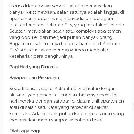
Hidup di kota besar seperti Jakarta menawarkan
banyak keistimewaan, salah satunya adalah tinggal di
apartemen modern yang menyediakan beragam
fasilitas lengkap. Kalibata City, yang terletak di Jakarta
Selatan, merupakan salah satu kompleks apartemen
yang populer dan menjadi pilihan banyak orang.
Bagaimana sebenarnya hidup sehari-hari di Kalibata
City? Artikel ini akan mengajak Anda mengintip
keseharian para penghuninya.
Pagi Hari yang Dinamis
Sarapan dan Persiapan
Seperti biasa, pagi di Kalibata City dimulai dengan
aktivitas yang dinamis. Penghuni biasanya memulai
hari mereka dengan sarapan di dalam unit apartemen
atau di salah satu kafe yang tersebar di sekitar
kompleks. Ada banyak pilihan kafe dan restoran yang
menawarkan menu sarapan sehat dan lezat.
Olahraga Pagi