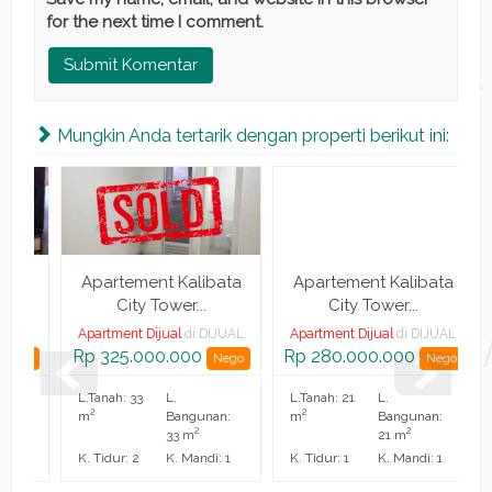
for the next time I comment.
Mungkin Anda tertarik dengan properti berikut ini:
a
Apartement Kalibata
Apartement Kalibata
City Tower...
City Tower...
AL
Apartment Dijual
di DIJUAL
Apartment Dijual
di DIJUAL
A
Rp 325.000.000
Rp 280.000.000
R
go
Nego
Nego
L.Tanah: 33
L.
L.Tanah: 21
L.
L
2
2
m
Bangunan:
m
Bangunan:
2
2
33 m
21 m
K. Tidur: 2
K. Mandi: 1
K. Tidur: 1
K. Mandi: 1
K