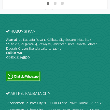
HUBUNGI KAMI
Alamat
:
Jl. Kalibata Raya 1, Kalibata City Square, Mall Blok
SS.16.02, RT.9/RW.4, Rawajati, Pancoran, Kota Jakarta Selatan,
Daerah Khusus Ibukota Jakarta 12740
Call Or Wa
:
0812-1111-5590
ARTIKEL KALIBATA CITY
Apartemen Kalibata City 2BR FullFurnish Tower Damar – APR470
Apartemen Kalibata City FullFurnish Tower Jasmine – APR469