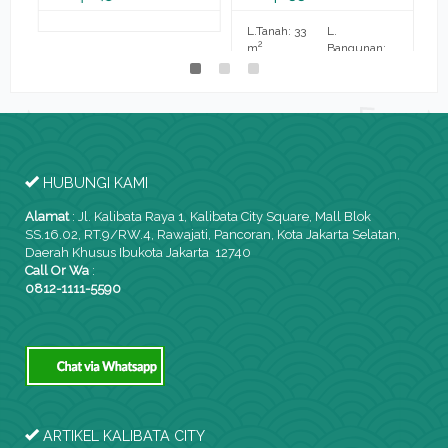
L.Tanah: 33
L.
L
2
m
Bangunan:
2
33 m
K. Tidur: 2
K. Mandi: 1
K
HUBUNGI KAMI
Alamat
:
Jl. Kalibata Raya 1, Kalibata City Square, Mall Blok
SS.16.02, RT.9/RW.4, Rawajati, Pancoran, Kota Jakarta Selatan,
Daerah Khusus Ibukota Jakarta 12740
Call Or Wa
:
0812-1111-5590
ARTIKEL KALIBATA CITY