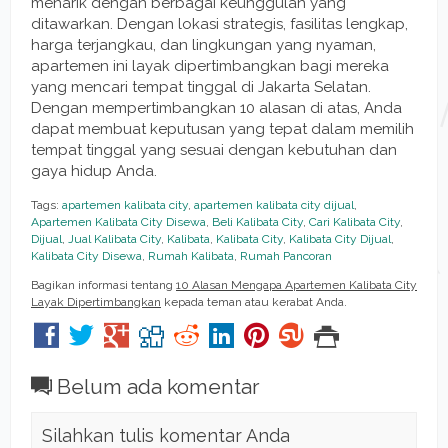
menarik dengan berbagai keunggulan yang
ditawarkan. Dengan lokasi strategis, fasilitas lengkap,
harga terjangkau, dan lingkungan yang nyaman,
apartemen ini layak dipertimbangkan bagi mereka
yang mencari tempat tinggal di Jakarta Selatan.
Dengan mempertimbangkan 10 alasan di atas, Anda
dapat membuat keputusan yang tepat dalam memilih
tempat tinggal yang sesuai dengan kebutuhan dan
gaya hidup Anda.
Tags:
apartemen kalibata city
,
apartemen kalibata city dijual
,
Apartemen Kalibata City Disewa
,
Beli Kalibata City
,
Cari Kalibata City
,
Dijual
,
Jual Kalibata City
,
Kalibata
,
Kalibata City
,
Kalibata City Dijual
,
Kalibata City Disewa
,
Rumah Kalibata
,
Rumah Pancoran
Bagikan informasi tentang
10 Alasan Mengapa Apartemen Kalibata City
Layak Dipertimbangkan
kepada teman atau kerabat Anda.
Belum ada komentar
Silahkan tulis komentar Anda