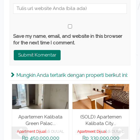
Save my name, email, and website in this browser
for the next time I comment.
Mungkin Anda tertarik dengan properti berikut ini:
a
Apartemen Kalibata
(SOLD) Apartemen
Green Palac...
Kalibata City...
AL
Apartment Dijual
di DIJUAL
Apartment Dijual
di DIJUAL
A
Rp 450.000.000
Rp 330.000.000
R