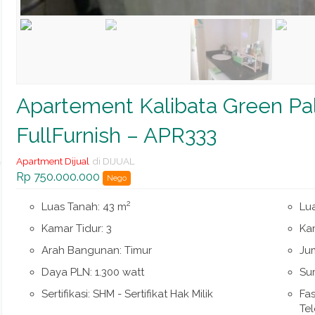
Apartement Kalibata Green P
FullFurnish – APR333
Apartment Dijual
di DIJUAL
Rp 750.000.000
Nego
2
Luas Tanah: 43 m
Lu
Kamar Tidur: 3
Ka
Arah Bangunan: Timur
Jum
Daya PLN: 1.300 watt
Su
Sertifikasi: SHM - Sertifikat Hak Milik
Fas
Te