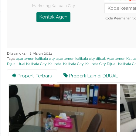
Marketing Kalibata City
Kontak Agen
Kode Keamanan ti
Ditayangkan: 2 March 2024
Tags:
apartemen kalibata city
,
apartemen kalibata city dijual
,
Apartemen Kaliba
Dijual
,
Jual Kalibata City
,
Kalibata
,
Kalibata City
,
Kalibata City Dijual
,
Kalibata C
Properti Terbaru
Properti Lain di DIJUAL