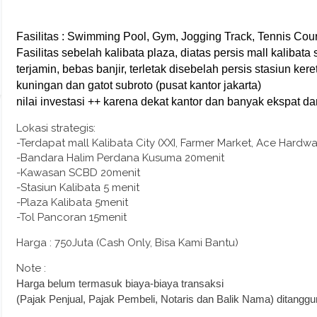
Fasilitas : Swimming Pool, Gym, Jogging Track, Tennis Cour
Fasilitas sebelah kalibata plaza, diatas persis mall kalibat
terjamin, bebas banjir, terletak disebelah persis stasiun ker
kuningan dan gatot subroto (pusat kantor jakarta)
nilai investasi ++ karena dekat kantor dan banyak ekspat dan
Lokasi strategis:
-Terdapat mall Kalibata City (XXI, Farmer Market, Ace Hardwar
-Bandara Halim Perdana Kusuma 20menit
-Kawasan SCBD 20menit
-Stasiun Kalibata 5 menit
-Plaza Kalibata 5menit
-Tol Pancoran 15menit
Harga : 750Juta (Cash Only, Bisa Kami Bantu)
Note :
Harga belum termasuk biaya-biaya transaksi
(Pajak Penjual, Pajak Pembeli, Notaris dan Balik Nama) ditangg