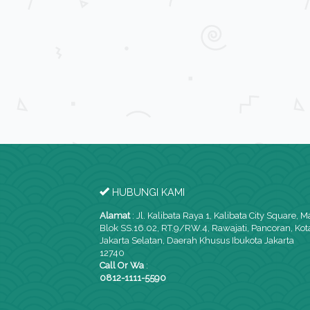
Apartemen Kalibata City 2BR Fu...
Apartment Dijual
di DIJUAL
Rp 350.000.000
2
L. Bangunan: 33 m
K. Tidur: 2
K. Mandi: 1
HUBUNGI KAMI
Alamat
:
Jl. Kalibata Raya 1, Kalibata City Square, M
Blok SS.16.02, RT.9/RW.4, Rawajati, Pancoran, Kot
Jakarta Selatan, Daerah Khusus Ibukota Jakarta
12740
Call Or Wa
:
0812-1111-5590