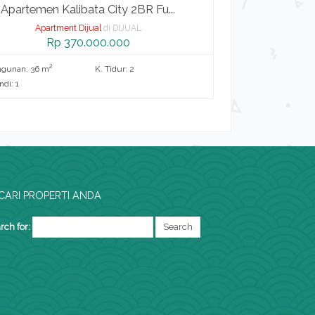
Apartemen Kalibata City 2BR Fu...
Apartemen 
Apartment Dijual
di DIJUAL
Apart
Rp 370.000.000
R
2
2
ngunan: 36 m
K. Tidur: 2
L. Bangunan: 22 m
di: 1
K. Mandi: 1
CARI PROPERTI ANDA
rch for: