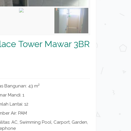
alace Tower Mawar 3BR
2
as Bangunan: 43 m
mar Mandi: 1
lah Lantai: 12
mber Air: PAM
ilitas: AC, Swimming Pool, Carport, Garden,
lephone