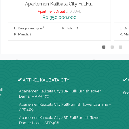
Apartemen Kalibata City FullFu...
Apartment Dijual
di DIJUAL
Rp 350.000.000
2
L. Bangunan: 33 m
K. Tidur: 2
L. Ba
K. Mandi: 1
K. Man
ARTIKEL KALIBATA CITY
all
Apartemen Kalibata City 2BR FullFurnish Tower
Sea
a
Damar – APR470
Apartemen Kalibata City FullFurnish Tower Jasmine –
APR469
Apartemen Kalibata City 2BR FullFurnish Tower
Damar Hook – APR468