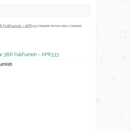
R FullFurnish – APR333
kepada teman atau kerabat
r 3BR FullFurnish – APR333
urnish