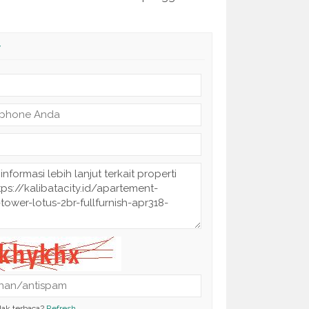
y
dak terbaca?
Refresh