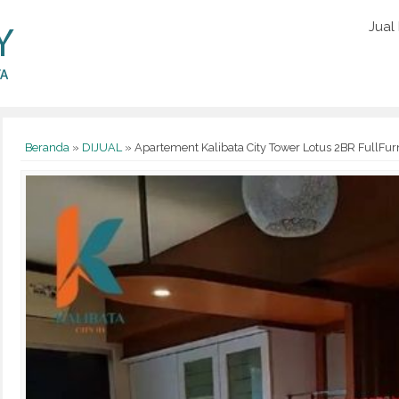
Jual
Beranda
»
DIJUAL
»
Apartement Kalibata City Tower Lotus 2BR FullFur