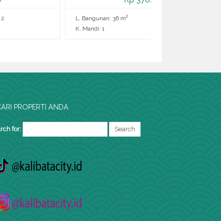
2
2
ngunan: 36 m
K. Tidur: 2
L. Bangunan: 22 m
di: 1
K. Mandi: 1
ARI PROPERTI ANDA
rch for: