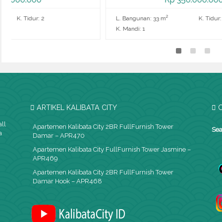
2
L. Bangunan: 33 m
K. Tidur: 2
L. Ba
K. Mandi: 1
K. Man
ARTIKEL KALIBATA CITY
C
all
Apartemen Kalibata City 2BR FullFurnish Tower
Sea
a
Damar – APR470
Apartemen Kalibata City FullFurnish Tower Jasmine –
APR469
Apartemen Kalibata City 2BR FullFurnish Tower
Damar Hook – APR468