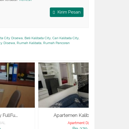
Kirim Pesan
ta City Disewa
,
Beli Kalibata City
,
Cari Kalibata City
,
ity Disewa
,
Rumah Kalibata
,
Rumah Pancoran
Apartemen Kalibata City 2BR Fu...
Apartemen 
Apartment Dijual
di DIJUAL
Apart
Rp 370.000.000
R