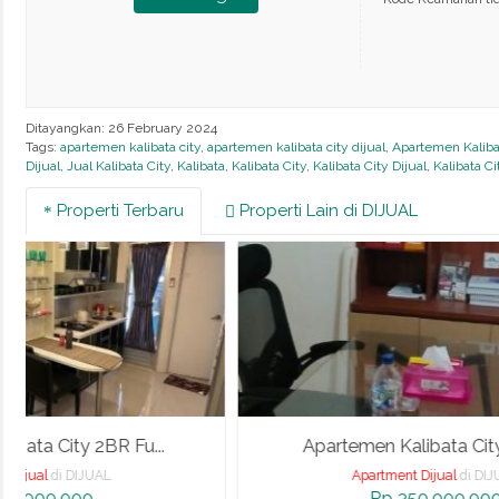
Ditayangkan: 26 February 2024
Tags:
apartemen kalibata city
,
apartemen kalibata city dijual
,
Apartemen Kaliba
Dijual
,
Jual Kalibata City
,
Kalibata
,
Kalibata City
,
Kalibata City Dijual
,
Kalibata C
Properti Terbaru
Properti Lain di DIJUAL
Apartemen Kalibata City FullFu...
Apartment Dijual
di DIJUAL
Rp 350.000.000