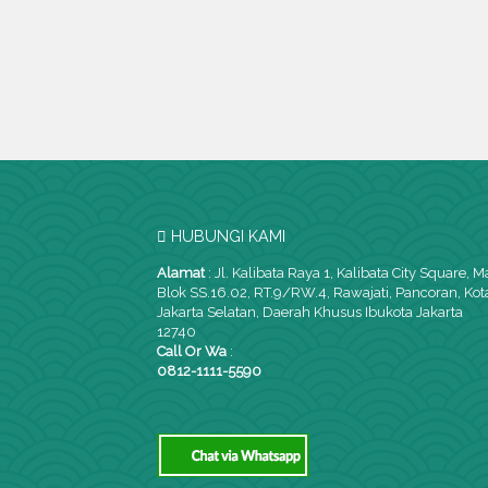
2
L. Bangunan: 33 m
K. Tidur: 2
K. Mandi: 1
HUBUNGI KAMI
Alamat
:
Jl. Kalibata Raya 1, Kalibata City Square, M
Blok SS.16.02, RT.9/RW.4, Rawajati, Pancoran, Kot
Jakarta Selatan, Daerah Khusus Ibukota Jakarta
12740
Call Or Wa
:
0812-1111-5590