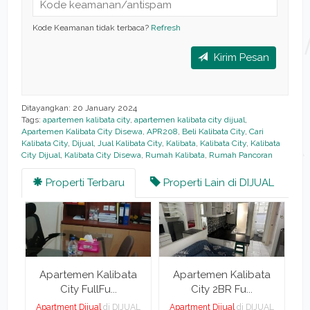
Kode Keamanan tidak terbaca?
Refresh
Kirim Pesan
Ditayangkan: 20 January 2024
Tags:
apartemen kalibata city
,
apartemen kalibata city dijual
,
Apartemen Kalibata City Disewa
,
APR208
,
Beli Kalibata City
,
Cari
Kalibata City
,
Dijual
,
Jual Kalibata City
,
Kalibata
,
Kalibata City
,
Kalibata
City Dijual
,
Kalibata City Disewa
,
Rumah Kalibata
,
Rumah Pancoran
Properti Terbaru
Properti Lain di DIJUAL
a
Apartemen Kalibata
Apartemen Kalibata
City FullFu...
City 2BR Fu...
AL
Apartment Dijual
di DIJUAL
Apartment Dijual
di DIJUAL
A