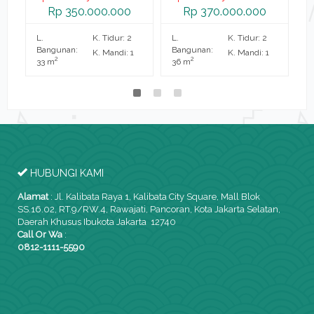
Rp 350.000.000
Rp 370.000.000
L.
K. Tidur: 2
L.
K. Tidur: 2
L.
Bangunan:
Bangunan:
B
K. Mandi: 1
K. Mandi: 1
2
2
33 m
36 m
2
HUBUNGI KAMI
Alamat
:
Jl. Kalibata Raya 1, Kalibata City Square, Mall Blok
SS.16.02, RT.9/RW.4, Rawajati, Pancoran, Kota Jakarta Selatan,
Daerah Khusus Ibukota Jakarta 12740
Call Or Wa
:
0812-1111-5590