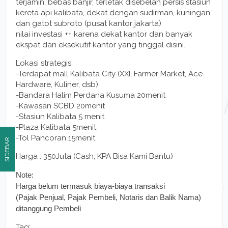
terjamin, bebas banjir, terletak disebelah persis stasiun
kereta api kalibata, dekat dengan sudirman, kuningan
dan gatot subroto (pusat kantor jakarta)
nilai investasi ++ karena dekat kantor dan banyak
ekspat dan eksekutif kantor yang tinggal disini.
Lokasi strategis:
-Terdapat mall Kalibata City (XXI, Farmer Market, Ace
Hardware, Kuliner, dsb)
-Bandara Halim Perdana Kusuma 20menit
-Kawasan SCBD 20menit
-Stasiun Kalibata 5 menit
-Plaza Kalibata 5menit
-Tol Pancoran 15menit
SIDEBAR
Harga : 350Juta (Cash, KPA Bisa Kami Bantu)
Note:
Harga belum termasuk biaya-biaya transaksi
(Pajak Penjual, Pajak Pembeli, Notaris dan Balik Nama)
ditanggung Pembeli
Tag: