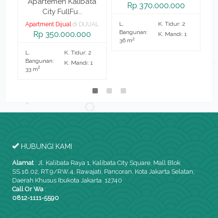
a
Apartemen Kalibata
Rp 370.000.000
City FullFu...
L.
K. Tidur: 2
AL
Apartment Dijual
di DIJUAL
A
Bangunan:
Rp 350.000.000
K. Mandi: 1
2
36 m
L.
K. Tidur: 2
L.
Bangunan:
B
K. Mandi: 1
2
33 m
2
HUBUNGI KAMI
Alamat
:
Jl. Kalibata Raya 1, Kalibata City Square, Mall Blok
SS.16.02, RT.9/RW.4, Rawajati, Pancoran, Kota Jakarta Selatan,
Daerah Khusus Ibukota Jakarta 12740
Call Or Wa
:
0812-1111-5590