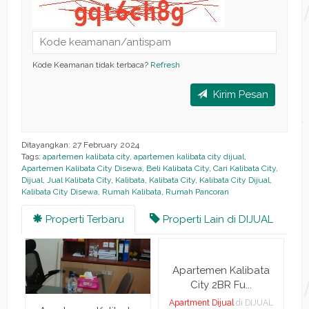
Kode Keamanan tidak terbaca?
Refresh
Kirim Pesan
Ditayangkan: 27 February 2024
Tags:
apartemen kalibata city
,
apartemen kalibata city dijual
,
Apartemen Kalibata City Disewa
,
Beli Kalibata City
,
Cari Kalibata City
,
Dijual
,
Jual Kalibata City
,
Kalibata
,
Kalibata City
,
Kalibata City Dijual
,
Kalibata City Disewa
,
Rumah Kalibata
,
Rumah Pancoran
Properti Terbaru
Properti Lain di DIJUAL
Apartemen Kalibata
City 2BR Fu...
Apartment Dijual
di DIJUAL