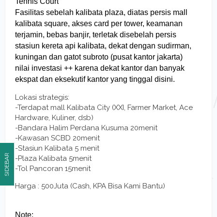
Tennis Court
Fasilitas sebelah kalibata plaza, diatas persis mall
kalibata square, akses card per tower, keamanan
terjamin, bebas banjir, terletak disebelah persis
stasiun kereta api kalibata, dekat dengan sudirman,
kuningan dan gatot subroto (pusat kantor jakarta)
nilai investasi ++ karena dekat kantor dan banyak
ekspat dan eksekutif kantor yang tinggal disini.
Lokasi strategis:
-Terdapat mall Kalibata City (XXI, Farmer Market, Ace
Hardware, Kuliner, dsb)
-Bandara Halim Perdana Kusuma 20menit
-Kawasan SCBD 20menit
-Stasiun Kalibata 5 menit
SIDEBAR
-Plaza Kalibata 5menit
-Tol Pancoran 15menit
Harga : 500Juta (Cash, KPA Bisa Kami Bantu)
Note: