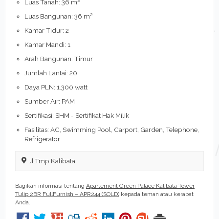
Luas Tanah: 36 m
2
Luas Bangunan: 36 m
Kamar Tidur: 2
Kamar Mandi: 1
Arah Bangunan: Timur
Jumlah Lantai: 20
Daya PLN: 1.300 watt
Sumber Air: PAM
Sertifikasi: SHM - Sertifikat Hak Milik
Fasilitas: AC, Swimming Pool, Carport, Garden, Telephone,
Refrigerator
Jl.Tmp Kalibata
Bagikan informasi tentang
Apartement Green Palace Kalibata Tower
Tulip 2BR FullFurnish – APR244 (SOLD)
kepada teman atau kerabat
Anda.