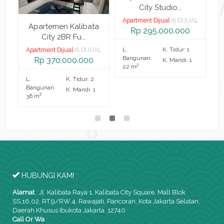
City Studio...
Apartment Dijual
di DIJUAL
a
Apartemen Kalibata
Rp 295.000.000
City 2BR Fu...
L.
K. Tidur: 1
AL
Apartment Dijual
di DIJUAL
A
Bangunan:
Rp 370.000.000
K. Mandi: 1
2
22 m
L.
K. Tidur: 2
L.
Bangunan:
B
K. Mandi: 1
2
36 m
3
HUBUNGI KAMI
Alamat
:
Jl. Kalibata Raya 1, Kalibata City Square, Mall Blok
SS.16.02, RT.9/RW.4, Rawajati, Pancoran, Kota Jakarta Selatan,
Daerah Khusus Ibukota Jakarta 12740
Call Or Wa
: