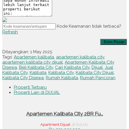
Kode Keamanan tidak terbaca?
Refresh
Kirim Pesan
Ditayangkan: 1 May 2025
Tags:
Apartemen kalibata
,
apartemen kalibata city
,
apartemen kalibata city dijual
,
Apartemen Kalibata City
Disewa
,
Beli Kalibata City
,
Cari Kalibata City
,
Dijual
,
Jual
Kalibata City
,
Kalibata
,
Kalibata City
,
Kalibata City Dijual
,
Kalibata City Disewa
,
Rumah Kalibata
,
Rumah Pancoran
Properti Terbaru
Properti Lain di DIJUAL
Apartemen Kalibata City 2BR Fu...
Apartment Dijual
di DIJUAL