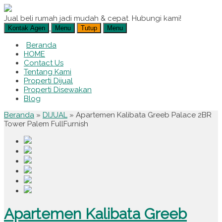
Jual beli rumah jadi mudah & cepat. Hubungi kami!
Kontak Agen
Menu
Tutup
Menu
Beranda
HOME
Contact Us
Tentang Kami
Properti Dijual
Properti Disewakan
Blog
Beranda
»
DIJUAL
»
Apartemen Kalibata Greeb Palace 2BR
Tower Palem FullFurnish
Apartemen Kalibata Greeb