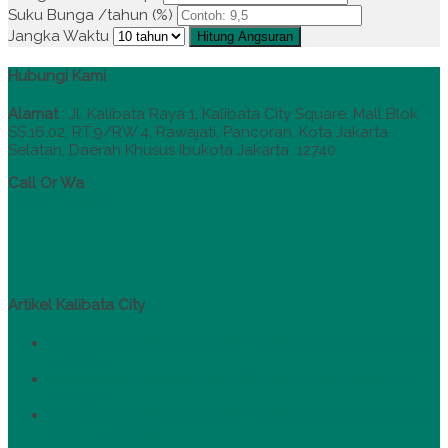
Suku Bunga /tahun (%)
Jangka Waktu
Hitung Angsuran
Hubungi Kami
Alamat
:
Jl. Kalibata Raya 1, Kalibata City Square, Mall Blok
SS.16.02, RT.9/RW.4, Rawajati, Pancoran, Kota Jakarta
Selatan, Daerah Khusus Ibukota Jakarta 12740
Call Or Wa
:
0812-1111-5590
Artikel Kalibata City
Apartemen Kalibata City 2BR FullFurnish Tower Damar
– APR470
Apartemen Kalibata City FullFurnish Tower Jasmine –
APR469
Apartemen Kalibata City 2BR FullFurnish Tower Damar
Hook – APR468