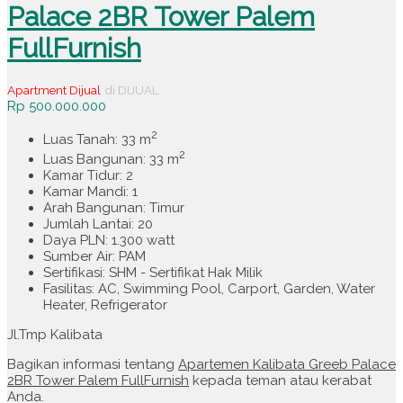
Palace 2BR Tower Palem
FullFurnish
Apartment Dijual
di DIJUAL
Rp 500.000.000
2
Luas Tanah: 33 m
2
Luas Bangunan: 33 m
Kamar Tidur: 2
Kamar Mandi: 1
Arah Bangunan: Timur
Jumlah Lantai: 20
Daya PLN: 1.300 watt
Sumber Air: PAM
Sertifikasi: SHM - Sertifikat Hak Milik
Fasilitas: AC, Swimming Pool, Carport, Garden, Water
Heater, Refrigerator
Jl.Tmp Kalibata
Bagikan informasi tentang
Apartemen Kalibata Greeb Palace
2BR Tower Palem FullFurnish
kepada teman atau kerabat
Anda.