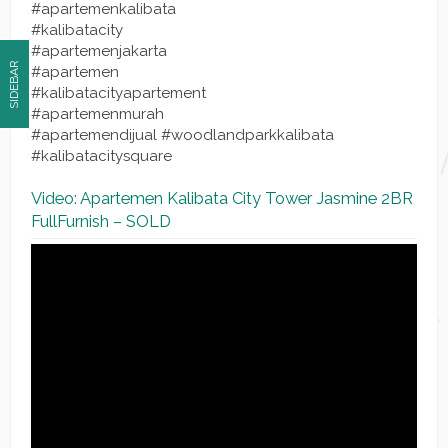
#apartemenkalibata
#kalibatacity
#apartemenjakarta
SIDEBAR
#apartemen
#kalibatacityapartement
#apartemenmurah
#apartemendijual #woodlandparkkalibata
#kalibatacitysquare
Video: Apartemen Kalibata City Tower Jasmine 2BR
FullFurnish – SOLD