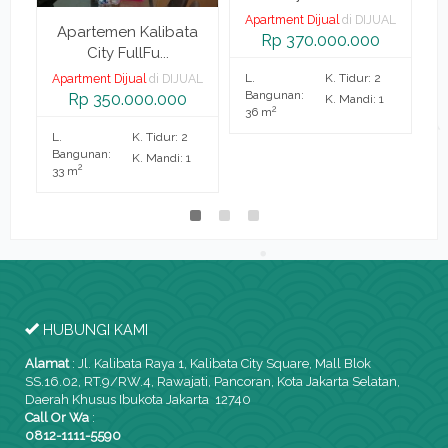
Apartment Dijual
di DIJUAL
a
Apartemen Kalibata
Rp 370.000.000
City FullFu...
L.
K. Tidur: 2
AL
Apartment Dijual
di DIJUAL
A
Bangunan:
Rp 350.000.000
K. Mandi: 1
2
36 m
L.
K. Tidur: 2
L.
Bangunan:
B
K. Mandi: 1
2
33 m
2
HUBUNGI KAMI
Alamat
:
Jl. Kalibata Raya 1, Kalibata City Square, Mall Blok
SS.16.02, RT.9/RW.4, Rawajati, Pancoran, Kota Jakarta Selatan,
Daerah Khusus Ibukota Jakarta 12740
Call Or Wa
:
0812-1111-5590