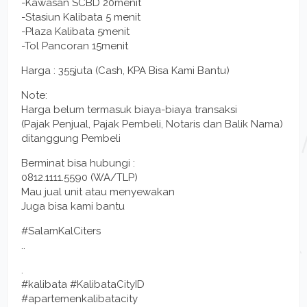
-Kawasan SCBD 20menit
-Stasiun Kalibata 5 menit
-Plaza Kalibata 5menit
-Tol Pancoran 15menit
Harga : 355juta (Cash, KPA Bisa Kami Bantu)
Note:
Harga belum termasuk biaya-biaya transaksi
(Pajak Penjual, Pajak Pembeli, Notaris dan Balik Nama)
ditanggung Pembeli
Berminat bisa hubungi :
0812.1111.5590 (WA/TLP)
Mau jual unit atau menyewakan
Juga bisa kami bantu
#SalamKalCiters
..
.
#kalibata #KalibataCityID
#apartemenkalibatacity