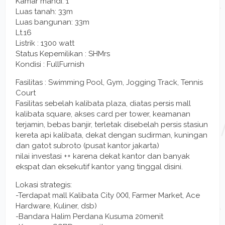
Kamar mandi: 1
Luas tanah: 33m
Luas bangunan: 33m
Lt.16
Listrik : 1300 watt
Status Kepemilikan : SHMrs
Kondisi : FullFurnish
Fasilitas : Swimming Pool, Gym, Jogging Track, Tennis
Court
Fasilitas sebelah kalibata plaza, diatas persis mall
kalibata square, akses card per tower, keamanan
terjamin, bebas banjir, terletak disebelah persis stasiun
kereta api kalibata, dekat dengan sudirman, kuningan
dan gatot subroto (pusat kantor jakarta)
nilai investasi ++ karena dekat kantor dan banyak
ekspat dan eksekutif kantor yang tinggal disini.
Lokasi strategis:
-Terdapat mall Kalibata City (XXI, Farmer Market, Ace
Hardware, Kuliner, dsb)
-Bandara Halim Perdana Kusuma 20menit