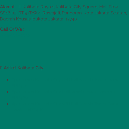
Alamat
:
Jl. Kalibata Raya 1, Kalibata City Square, Mall Blok
SS.16.02, RT.9/RW.4, Rawajati, Pancoran, Kota Jakarta Selatan,
Daerah Khusus Ibukota Jakarta 12740
Call Or Wa
:
0812-1111-5590
Artikel Kalibata City
Apartemen Kalibata City 2BR FullFurnish Tower Damar –
APR470
Apartemen Kalibata City FullFurnish Tower Jasmine –
APR469
Apartemen Kalibata City 2BR FullFurnish Tower Damar
Hook – APR468