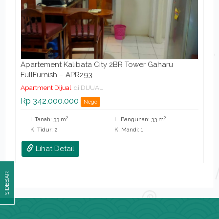
Apartement Kalibata City 2BR Tower Gaharu
FullFurnish – APR293
Apartment Dijual
di DIJUAL
Rp 342.000.000
Nego
2
2
L.Tanah: 33 m
L. Bangunan: 33 m
K. Tidur: 2
K. Mandi: 1
Lihat Detail
SIDEBAR