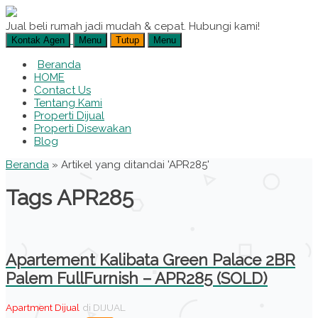
Jual beli rumah jadi mudah & cepat. Hubungi kami!
Kontak Agen
Menu
Tutup
Menu
Beranda
HOME
Contact Us
Tentang Kami
Properti Dijual
Properti Disewakan
Blog
Beranda
»
Artikel yang ditandai 'APR285'
Tags APR285
Apartement Kalibata Green Palace 2BR
Palem FullFurnish – APR285 (SOLD)
Apartment Dijual
di DIJUAL