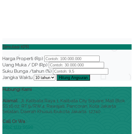
Simulasi KPR
Harga Properti (Rp)
Uang Muka / DP (Rp)
Suku Bunga /tahun (%)
Jangka Waktu
Hitung Angsuran
Hubungi Kami
Alamat
:
Jl. Kalibata Raya 1, Kalibata City Square, Mall Blok
SS.16.02, RT.9/RW.4, Rawajati, Pancoran, Kota Jakarta
Selatan, Daerah Khusus Ibukota Jakarta 12740
Call Or Wa
:
0812-1111-5590