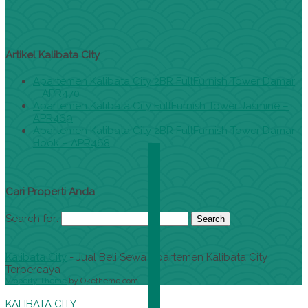
Artikel Kalibata City
Apartemen Kalibata City 2BR FullFurnish Tower Damar
– APR470
Apartemen Kalibata City FullFurnish Tower Jasmine –
APR469
Apartemen Kalibata City 2BR FullFurnish Tower Damar
Hook – APR468
Cari Properti Anda
Search for:
Kalibata City
- Jual Beli Sewa Apartemen Kalibata City
Terpercaya
Vroperty Theme
by Oketheme.com
KALIBATA CITY