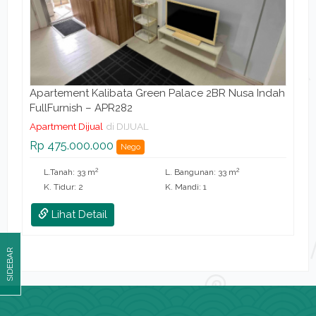
Apartement Kalibata Green Palace 2BR Nusa Indah
FullFurnish – APR282
Apartment Dijual
di DIJUAL
Rp 475.000.000
Nego
2
2
L.Tanah: 33 m
L. Bangunan: 33 m
K. Tidur: 2
K. Mandi: 1
Lihat Detail
SIDEBAR