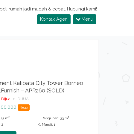
 beli rumah jadi mudah & cepat. Hubungi kami!
Kontak Agen
Menu
ent Kalibata City Tower Borneo
lFurnish – APR260 (SOLD)
 Dijual
di DIJUAL
000.000
Nego
2
2
: 33 m
L. Bangunan: 33 m
: 2
K. Mandi: 1