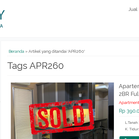
Jual
Beranda
»
Artikel yang ditandai 'APR260'
Tags APR260
Apartem
2BR Ful
Apartment
Rp 390.
L.Tanah
K. Tidur