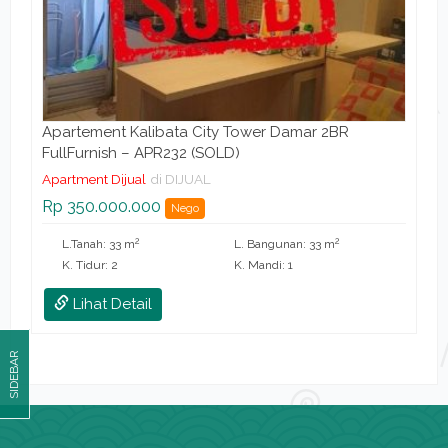
Apartement Kalibata City Tower Damar 2BR
FullFurnish – APR232 (SOLD)
Apartment Dijual
di DIJUAL
Rp 350.000.000
Nego
2
2
L.Tanah: 33 m
L. Bangunan: 33 m
K. Tidur: 2
K. Mandi: 1
Lihat Detail
SIDEBAR