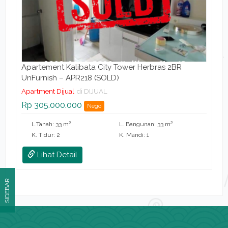
Apartement Kalibata City Tower Herbras 2BR
UnFurnish – APR218 (SOLD)
Apartment Dijual
di DIJUAL
Rp 305.000.000
Nego
2
2
L.Tanah: 33 m
L. Bangunan: 33 m
K. Tidur: 2
K. Mandi: 1
Lihat Detail
SIDEBAR