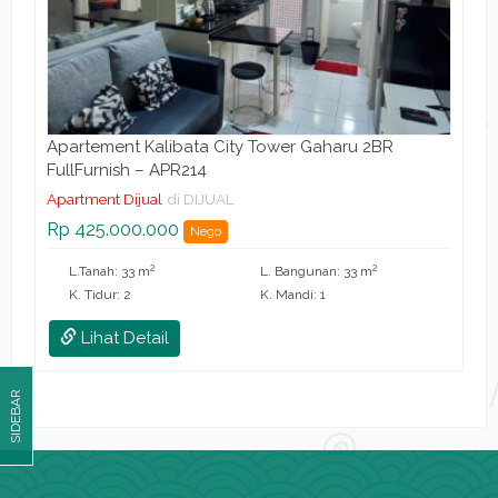
Apartement Kalibata City Tower Gaharu 2BR
FullFurnish – APR214
Apartment Dijual
di DIJUAL
Rp 425.000.000
Nego
2
2
L.Tanah: 33 m
L. Bangunan: 33 m
K. Tidur: 2
K. Mandi: 1
Lihat Detail
SIDEBAR